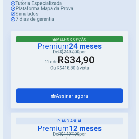
Tutoria Especializada
Plataforma Mapa da Prova
Simulados
7 dias de garantia
MELHOR OPÇÃO
Premium
24 meses
De
R$2497,00
por
R$34,90
12x de
Ou R$418,80 à vista
Assinar agora
PLANO ANUAL
Premium
12 meses
De
R$1497,00
por