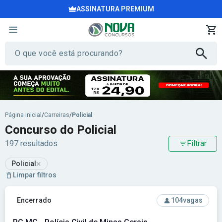
ASSINATURA PREMIUM
Página inicial
/
Carreiras
/
Policial
Concurso do Policial
197 resultados
Filtrar
×
Policial
Limpar filtros
Ver concurso: PC MG - Polícia Civil de Minas Gerais
Encerrado
104
vagas