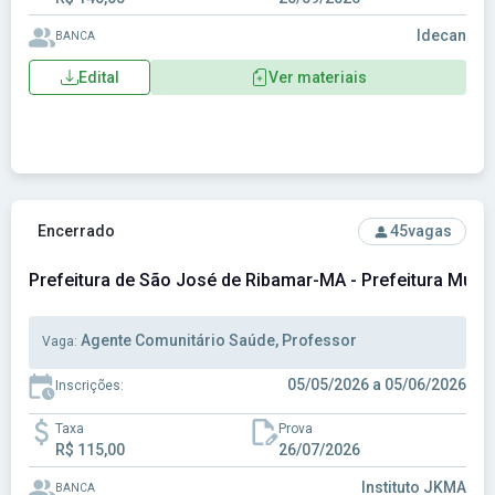
Idecan
BANCA
Edital
Ver materiais
Ver concurso: Prefeitura de São José de Ribamar-MA - Pre
Encerrado
45
vagas
Prefeitura de São José de Ribamar-MA - Prefeitura Muni
Agente Comunitário Saúde, Professor
Vaga:
05/05/2026 a 05/06/2026
Inscrições:
Taxa
Prova
R$ 115,00
26/07/2026
Instituto JKMA
BANCA