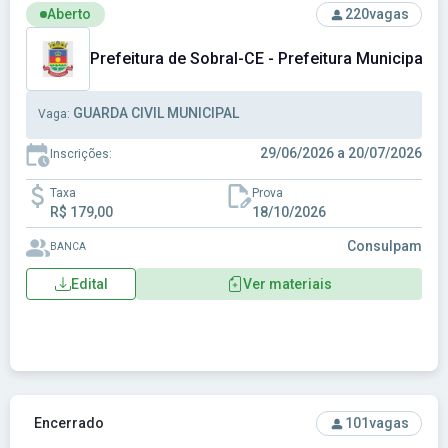
Ver concurso: Prefeitura de Sobral-CE - Prefeitura Municipa
Aberto
220
vagas
Prefeitura de Sobral-CE - Prefeitura Municipal d
GUARDA CIVIL MUNICIPAL
Vaga:
29/06/2026 a 20/07/2026
Inscrições:
Taxa
Prova
R$ 179,00
18/10/2026
Consulpam
BANCA
Edital
Ver materiais
Ver concurso: ALEGO - Assembleia Legislativa do Estado d
Encerrado
101
vagas