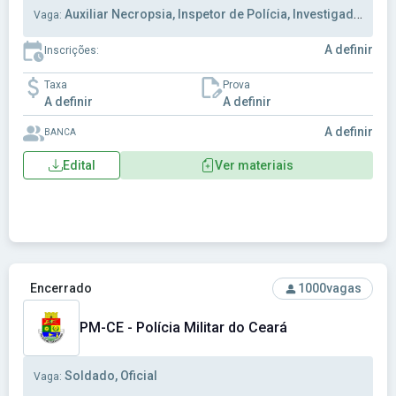
Auxiliar Necropsia, Inspetor de Polícia, Investigador
Vaga:
A definir
Inscrições:
Taxa
Prova
A definir
A definir
A definir
BANCA
Edital
Ver materiais
Ver concurso: PM-CE - Polícia Militar do Ceará
Encerrado
1000
vagas
PM-CE - Polícia Militar do Ceará
Soldado, Oficial
Vaga: