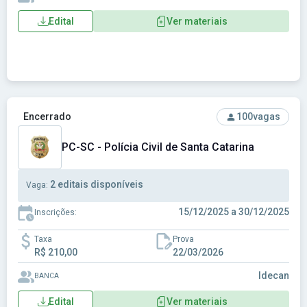
Edital
Ver materiais
Ver concurso: PC-SC - Polícia Civil de Santa Catarina
Encerrado
100
vagas
PC-SC - Polícia Civil de Santa Catarina
2 editais disponíveis
Vaga:
15/12/2025 a 30/12/2025
Inscrições:
Taxa
Prova
R$ 210,00
22/03/2026
Idecan
BANCA
Edital
Ver materiais