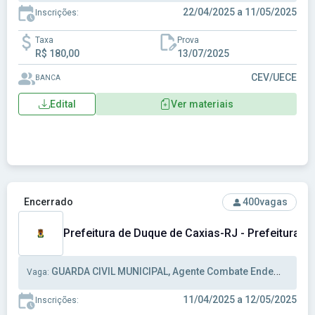
22/04/2025 a 11/05/2025
Inscrições:
Taxa
Prova
R$ 180,00
13/07/2025
CEV/UECE
BANCA
Edital
Ver materiais
Ver concurso: Prefeitura de Duque de Caxias-RJ - Prefeitur
Encerrado
400
vagas
Prefeitura de Duque de Caxias-RJ - Prefeitura M
GUARDA CIVIL MUNICIPAL, Agente Combate Endemias, Agente Comunitário de Saúde
Vaga:
11/04/2025 a 12/05/2025
Inscrições: