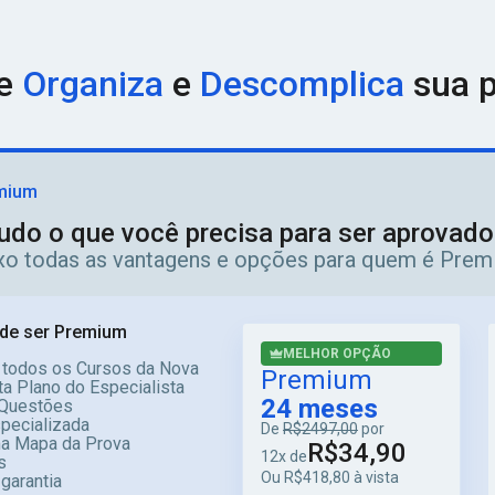
organizadas por
estado
— de São Paulo ao Amazonas, do Rio Gra
banca examinadora
, facilitando sua busca pelo material ideal
nicipal, Fiscal, Enfermeiro, Contador ou qualquer outro — nossa 
ue
Organiza
e
Descomplica
sua p
sos títulos estão disponíveis em
formato PDF
, com acesso im
er lugar. Para quem prefere uma experiência de leitura mais tr
is Disputados de 2026
O mercado de concursos públicos está 
oportunidades mais aguardadas pelos candidatos. Comece agora a
mium
 seu interesse e escolha o material ideal para a sua jornada rum
udo o que você precisa para ser aprovad
ixo todas as vantagens e opções para quem é Prem
de ser Premium
MELHOR OPÇÃO
 todos os Cursos da Nova
Premium
a Plano do Especialista
24 meses
Questões
specializada
De
R$2497,00
por
ma Mapa da Prova
R$34,90
12x de
s
Ou R$418,80 à vista
 garantia