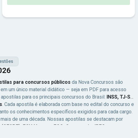
estões
2026
stilas para concursos públicos
da Nova Concursos são
a em um único material didático — seja em PDF para acesso
apostilas para os principais concursos do Brasil:
INSS, TJ-SP,
s
. Cada apostila é elaborada com base no edital do concurso e
anto os conhecimentos específicos exigidos para cada cargo.
á mais de uma década. Nossas apostilas se destacam por
(CESPE), FGV, Vunesp, FCC, Cesgranrio, IBFC e
ova com segurança e confiança.
Apostilas por Área, Carreira e