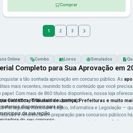
Comprar
1
2
3
sos Online
Combo
Livros
Simulados
Qu
terial Completo para Sua Aprovação em 
 conquistar a tão sonhada aprovação em concurso público. As
apo
itais mais recentes, reunindo todo o conteúdo que você precis
apel. Com mais de 860 títulos disponíveis, nossa loja oferece 
 que está com edital aberto ou previsto.
olícia Científica, Tribunais de Justiça, Prefeituras e muito mai
materiais disponíveis para ela.
a Portuguesa, Raciocínio Lógico, Informática e Legislação — qu
unicipais da sua região.
ncursos é referência em preparação para concursos públicos h
anizadora do seu concurso.
rovas anteriores das principais bancas examinadoras —
Cebraspe 
ê deseja ocupar.
ra que você maximize seu tempo de estudo e chegue ao dia da pr