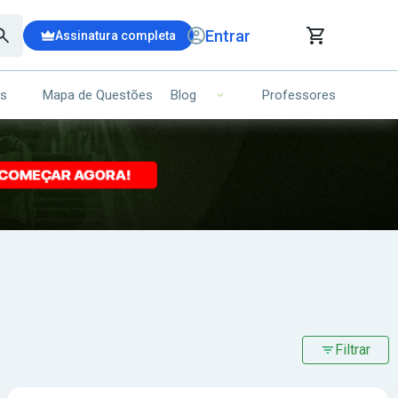
Entrar
Assinatura completa
is
Mapa de Questões
Professores
Blog
RRINHO DE COMPRAS
NS (00)
Ops!
Seu carrinho ainda está vazio.
Voltar para a loja
Filtrar