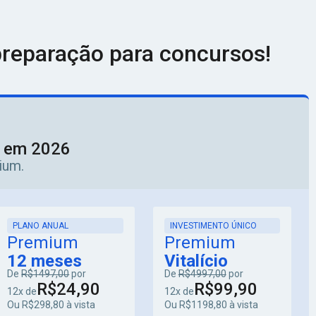
nde do Sul ao Pará —, por
carreira
— Administrativa, Policial,
. Independentemente do cargo que você almeja — Técnico
coleção tem a apostila específica para o seu concurso.
reparação para concursos!
ediato após a confirmação do pagamento. Estude pelo
adicional, também disponibilizamos versões
impressas
aquecido. Em 2026, órgãos como
INSS, PRF, Polícia Federal,
 sua preparação com a apostila correta e esteja na frente da
o à aprovação.
Como encontrar sua apostila?
o em 2026
ium.
PLANO ANUAL
INVESTIMENTO ÚNICO
Premium
Premium
12 meses
Vitalício
De
R$1497,00
por
De
R$4997,00
por
R$24,90
R$99,90
12x de
12x de
Ou R$298,80 à vista
Ou R$1198,80 à vista