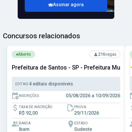
Assinar agora
Concursos relacionados
Ver concurso: Prefeitura de Santos - SP - Prefeitura Muni
V
Aberto
216
vagas
Prefeitura de Santos - SP - Prefeitura Munici
4 editais disponíveis
EDITAIS:
05/08/2026 a 10/09/2026
INSCRIÇÕES
TAXA DE INSCRIÇÃO
PROVA
R$ 92,00
29/11/2026
BANCA
ESTADO
Ibam
Sudeste