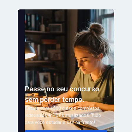
Passe no seu concurso
sem perder tempo.
Estude com +500 cursos completos,
videoaulas e PDFs atualizados. Tudo
para você estudar e sair na frente!