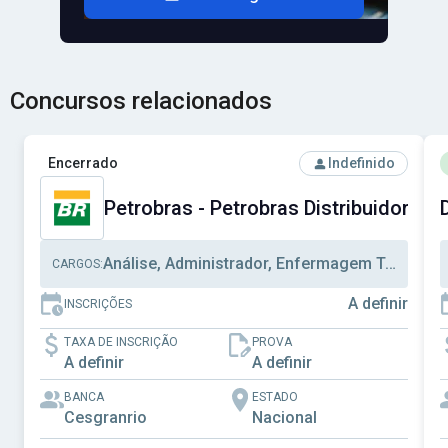
Concursos relacionados
Ver concurso: Petrobras - Petrobras Distribuidora S.A.
V
Encerrado
Indefinido
Petrobras - Petrobras Distribuidora S.
Análise, Administrador, Enfermagem Trabalho
CARGOS:
A definir
INSCRIÇÕES
TAXA DE INSCRIÇÃO
PROVA
A definir
A definir
BANCA
ESTADO
Cesgranrio
Nacional