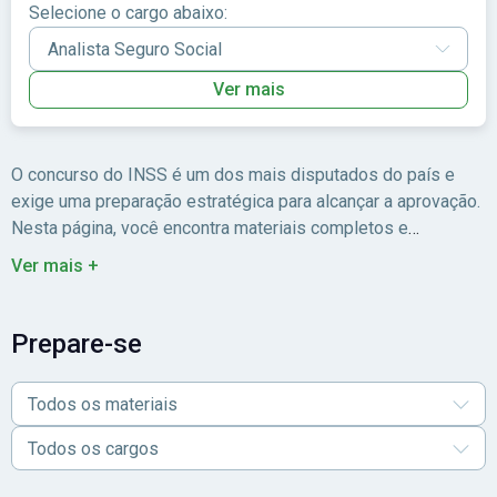
Selecione o cargo abaixo:
Ver mais
O concurso do INSS é um dos mais disputados do país e
exige uma preparação estratégica para alcançar a aprovação.
Nesta página, você encontra materiais completos e
atualizados para estudar com todas disciplinas necessárias,
Ver mais +
como Direito Previdenciário, Português, Raciocínio Lógico e
Informática.
As apostilas e cursos foram elaborados por
especialistas e seguem o formato das provas anteriores,
Prepare-se
oferecendo teoria e exercícios que ajudam a fixar o conteúdo
de forma prática e eficiente. Seja na versão impressa ou
Todos os materiais
digital, você pode estudar no seu ritmo, com conteúdo
confiável e garantia de qualidade. Para quem busca
Todos os cargos
estabilidade e quer garantir um bom desempenho no
próximo edital, começar agora é o primeiro passo.