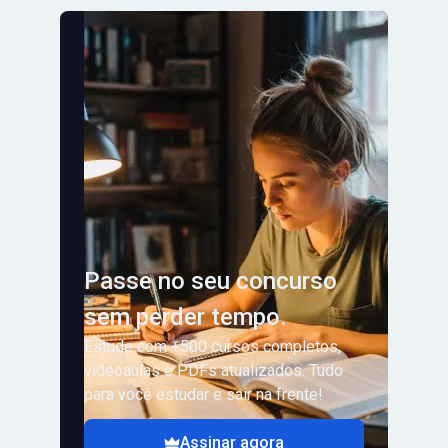
Passe no seu concurso
sem perder tempo.
Estude com +500 cursos completos,
videoaulas e PDFs atualizados. Tudo
para você estudar e sair na frente!
Assinar agora