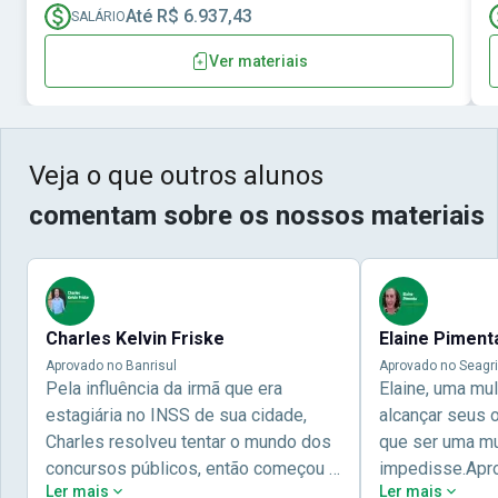
Até R$ 6.937,43
SALÁRIO
Ver materiais
Veja o que outros alunos
comentam sobre os nossos materiais
Charles Kelvin Friske
Elaine Piment
Aprovado no Banrisul
Aprovado no Seagri
Pela influência da irmã que era
Elaine, uma mu
estagiária no INSS de sua cidade,
alcançar seus 
Charles resolveu tentar o mundo dos
que ser uma mul
concursos públicos, então começou a
impedisse.Apr
Ler mais
Ler mais
estudar com contéudo gratuito que a
concursos públ