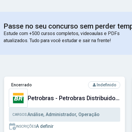
Passe no seu concurso sem perder tem
Estude com +500 cursos completos, videoaulas e PDFs
atualizados. Tudo para você estudar e sair na frente!
Ver concurso: Petrobras - Petrobras Distribuidora S.A.
Encerrado
Indefinido
Petrobras - Petrobras Distribuidora S.A.
Análise, Administrador, Operação
CARGOS:
A definir
INSCRIÇÕES