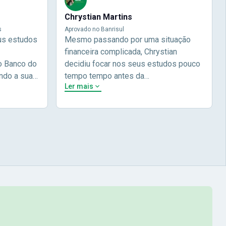
Chrystian Martins
s
Aprovado no Banrisul
us estudos
Mesmo passando por uma situação
financeira complicada, Chrystian
o Banco do
decidiu focar nos seus estudos pouco
ndo a sua
tempo tempo antes da
Ler mais
 e focou em
prova.Determinou o que era importante
do não
pra ele no momento, planejou seu
lia focou
estudos e alcançou seu
 nome na
objetivo!Chrysthian nos conta um
ecei a
pouco mais da sua história durante a
com a Nova
sua entrevista.Chrystian Martinhs -
 Brasil! Na
Aprovado no concurso do Banrisul
 à didática
ei por
omecei a
cipais (
 em