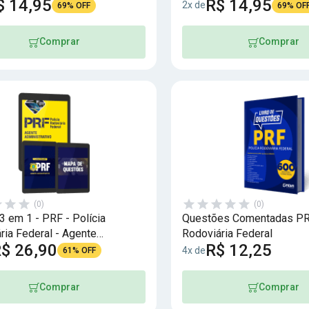
$ 14,95
R$ 14,95
2x de
69% OFF
69% OF
Comprar
Comprar
(0)
(0)
 em 1 - PRF - Polícia
Questões Comentadas PRF
ria Federal - Agente
Rodoviária Federal
$ 26,90
R$ 12,25
trativo
4x de
61% OFF
Comprar
Comprar