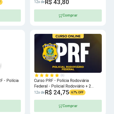
R$ 43,80
Trânsito
12x de
F
Comprar
(6)
 - Polícia
Curso PRF - Polícia Rodoviária
Federal - Policial Rodoviário + 2
R$ 24,75
Simulados Bônus!
12x de
67% OFF
Comprar