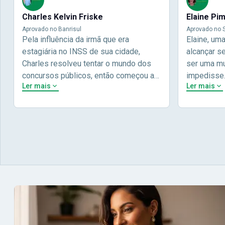
Charles Kelvin Friske
Elaine Pi
Aprovado no Banrisul
Aprovado no S
Pela influência da irmã que era
Elaine, um
estagiária no INSS de sua cidade,
alcançar s
Charles resolveu tentar o mundo dos
ser uma mul
concursos públicos, então começou a
impedisse
Ler mais
Ler mais
estudar com contéudo gratuito que a
concursos 
Nova oferece através do Youtube, e a
pela terce
partir das aulas resolveu adquirir o
Concursos,
curso específico para ter uma
determinaç
preparação completa, e o resultado não
objetivos p
poderia ser diferente quando abriu o
conta melho
concurso para o Banco da sua cidade, o
vida e qua
Banrisul. Se tornou assinante premium
obstáculos
e em seguida veio o resultado,
aprovação 
aprovado com mérito no concurso do
concurso d
Banrisul.Charles Kelvin Friske -
- Aprovada
Aprovado no Banrisul
concurso 