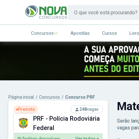
Concursos
Apostilas
Cursos
Livr
Página inicial
/
Concursos
/
Concurso PRF
Mat
Previsto
248
vagas
PRF - Polícia Rodoviária
Serão lan
Federal
vagas par
2
editais disponíveis
Ver todos +