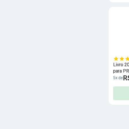
Livro 2
para PR
R
5x de