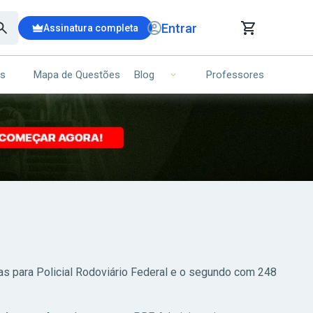
Entrar
Assinatura completa
is
Mapa de Questões
Professores
Blog
RRINHO DE COMPRAS
NS (00)
Ops!
Seu carrinho ainda está vazio.
Voltar para a loja
as para Policial Rodoviário Federal e o segundo com 248