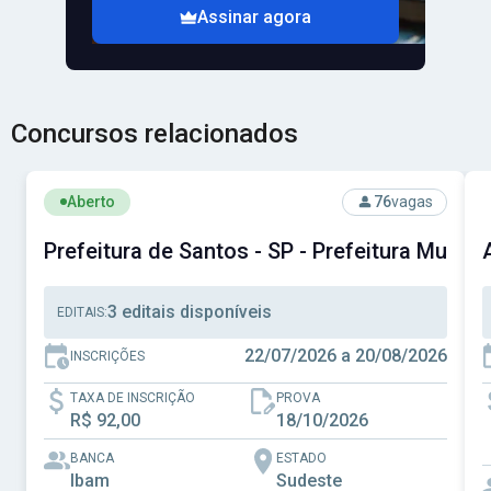
Assinar agora
Concursos relacionados
Ver concurso: Prefeitura de Santos - SP - Prefeitura Muni
V
Aberto
76
vagas
Prefeitura de Santos - SP - Prefeitura Munici
3 editais disponíveis
EDITAIS:
22/07/2026 a 20/08/2026
INSCRIÇÕES
TAXA DE INSCRIÇÃO
PROVA
R$ 92,00
18/10/2026
BANCA
ESTADO
Ibam
Sudeste