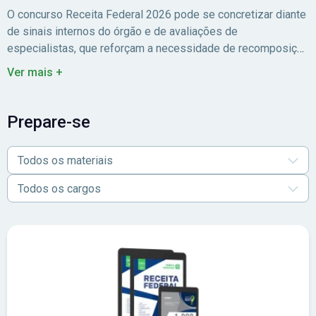
O concurso Receita Federal 2026 pode se concretizar diante
de sinais internos do órgão e de avaliações de
especialistas, que reforçam a necessidade de recomposição
do quadro de servidores em todo o país.
Além disso, foi
Ver mais +
autorizada a oferta de 146 vagas para o novo edital, que
tende a ser publicado somente em 2027. Para mais
informações, consulte o
guia completo
do concurso Receita
Prepare-se
Federal 2026, que apresenta todos os detalhes sobre a
situação atual, requisitos, etapas e cronograma. E para iniciar
Todos os materiais
os estudos, confira os materiais preparatórios para o
concurso Receita Federal!
Todos os cargos