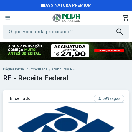
ASSINATURA PREMIUM
Página inicial
/
Concursos
/
Concurso RF
RF
- Receita Federal
Encerrado
699
vagas