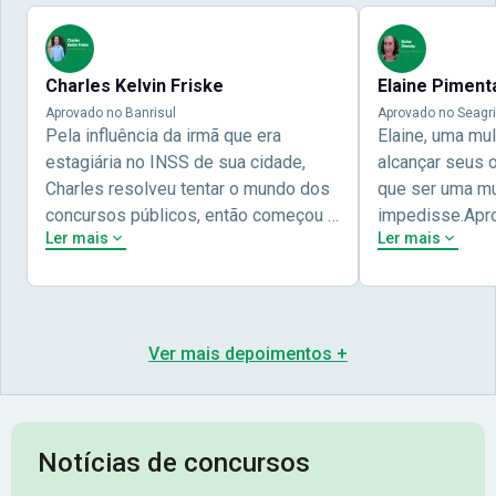
Charles Kelvin Friske
Elaine Piment
Aprovado no Banrisul
Aprovado no Seagri
Pela influência da irmã que era
Elaine, uma mu
estagiária no INSS de sua cidade,
alcançar seus 
Charles resolveu tentar o mundo dos
que ser uma mul
concursos públicos, então começou a
impedisse.Apr
Ler mais
Ler mais
estudar com contéudo gratuito que a
concursos públ
Nova oferece através do Youtube, e a
aprovada pela 
partir das aulas resolveu adquirir o
Nova Concursos
curso específico para ter uma
ter determinaç
preparação completa, e o resultado
objetivos para 
Ver mais depoimentos +
não poderia ser diferente quando
conta melhor na
abriu o concurso para o Banco da sua
sua vida e qua
cidade, o Banrisul. Se tornou
obstáculos para
assinante premium e em seguida
sonhada aprova
Notícias de concursos
veio o resultado, aprovado com
no concurso do 