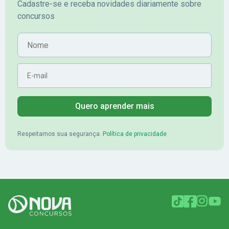
Cadastre-se e receba novidades diariamente sobre
mérito no concurso do
Pimenta - Apro
concursos
Banrisul.Charles Kelvin Friske -
Lugar no conc
Aprovado no Banrisul
Nome
E-mail
Quero aprender mais
Respeitamos sua segurança.
Política de privacidade