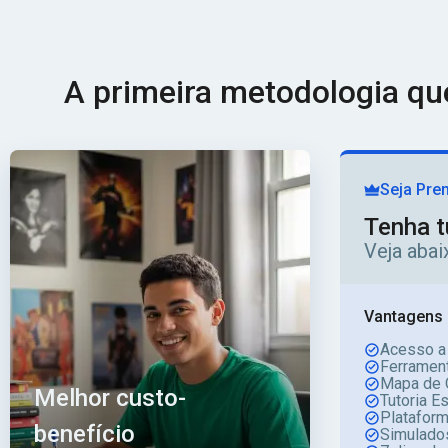
A primeira metodologia q
Seja Pre
Tenha t
Veja aba
Vantagens 
Acesso a
Ferrament
Mapa de 
Melhor custo-
Tutoria E
Platafor
benefício
Simulado