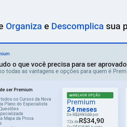
ue
Organiza
e
Descomplica
sua p
mium
udo o que você precisa para ser aprovad
ixo todas as vantagens e opções para quem é Prem
de ser Premium
MELHOR OPÇÃO
 todos os Cursos da Nova
Premium
a Plano do Especialista
24 meses
Questões
specializada
De
R$2497,00
por
ma Mapa da Prova
R$34,90
12x de
s