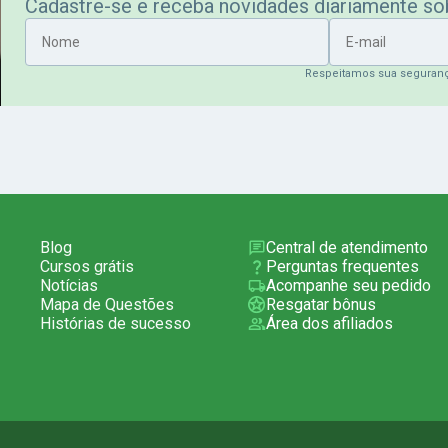
Cadastre-se e receba novidades diariamente s
Nome
E-mail
Respeitamos sua seguran
Blog
Central de atendimento
Cursos grátis
Perguntas frequentes
Notícias
Acompanhe seu pedido
Mapa de Questões
Resgatar bônus
Histórias de sucesso
Área dos afiliados