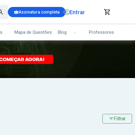
Entrar
Assinatura completa
is
Mapa de Questões
Professores
Blog
RRINHO DE COMPRAS
NS (00)
Ops!
Seu carrinho ainda está vazio.
Voltar para a loja
Filtrar