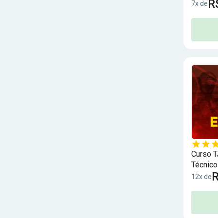
R
7x de
Curso T
Técnico
R
Bônus
12x de