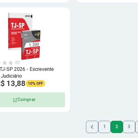
(0)
TJ-SP 2026 - Escrevente
 Judiciário
$ 13,88
10% OFF
Comprar
1
2
3