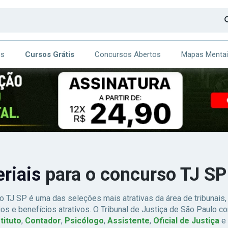
os
Cursos Grátis
Concursos Abertos
Mapas Menta
CA
ITE
eriais
para o concurso TJ SP
o TJ SP é uma das seleções mais atrativas da área de tribunais
ios e benefícios atrativos. O Tribunal de Justiça de São Paulo c
tituto
,
Contador
,
Psicólogo
,
Assistente
,
Oficial de Justiça
e