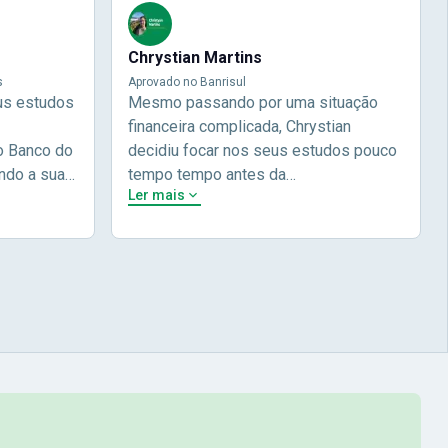
Chrystian Martins
s
Aprovado no Banrisul
us estudos
Mesmo passando por uma situação
financeira complicada, Chrystian
o Banco do
decidiu focar nos seus estudos pouco
ndo a sua
tempo tempo antes da
Ler mais
 e focou em
prova.Determinou o que era importante
do não
pra ele no momento, planejou seu
lia focou
estudos e alcançou seu
 nome na
objetivo!Chrysthian nos conta um
ecei a
pouco mais da sua história durante a
com a Nova
sua entrevista.Chrystian Martinhs -
 Brasil! Na
Aprovado no concurso do Banrisul
 à didática
ei por
omecei a
cipais (