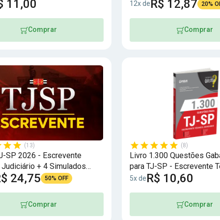
$ 11,00
R$ 12,87
12x de
20% O
Comprar
Comprar
(13)
(8)
J-SP 2026 - Escrevente
Livro 1.300 Questões Gab
 Judiciário + 4 Simulados
para TJ-SP - Escrevente T
$ 24,75
R$ 10,60
Judiciário
5x de
50% OFF
Comprar
Comprar