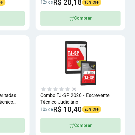
R$ 20,18
12x de
FF
10% OFF
Comprar
(0)
aritadas
Combo TJ-SP 2026 - Escrevente
écnico
Técnico Judiciário
R$ 10,40
10x de
20% OFF
Comprar