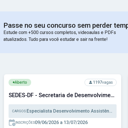
Passe no seu concurso sem perder tem
Estude com +500 cursos completos, videoaulas e PDFs
atualizados. Tudo para você estudar e sair na frente!
cipal de Santos - SP
Ver concurso: SEDES-DF - Secretaria de Desenvolvimento So
Aberto
1197
vagas
SEDES-DF - Secretaria de Desenvolvimento Social do Distrito Federal
Especialista Desenvolvimento Assistência Social, Técnico Desenvolvimento Assistência Social, Técnico Administrativo
CARGOS:
09/06/2026 a 13/07/2026
INSCRIÇÕES