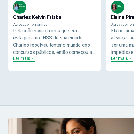
Charles Kelvin Friske
Elaine Pi
Aprovado no Banrisul
Aprovado no S
Pela influência da irmã que era
Elaine, um
estagiária no INSS de sua cidade,
alcançar s
Charles resolveu tentar o mundo dos
ser uma mul
concursos públicos, então começou a
impedisse
Ler mais
Ler mais
estudar com contéudo gratuito que a
concursos 
Nova oferece através do Youtube, e a
pela terce
partir das aulas resolveu adquirir o
Concursos,
curso específico para ter uma
determinaç
preparação completa, e o resultado não
objetivos p
poderia ser diferente quando abriu o
conta melho
concurso para o Banco da sua cidade, o
vida e qua
Banrisul. Se tornou assinante premium
obstáculos
e em seguida veio o resultado,
aprovação 
aprovado com mérito no concurso do
concurso d
Banrisul.Charles Kelvin Friske -
- Aprovada