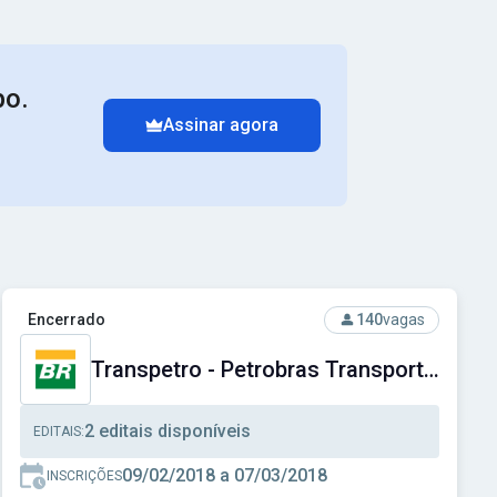
po.
Assinar agora
cial do Distrito Federal
Ver concurso: Transpetro - Petrobras Transporte S.A.
Encerrado
140
vagas
Transpetro - Petrobras Transporte S.A.
2 editais disponíveis
EDITAIS:
09/02/2018 a 07/03/2018
INSCRIÇÕES