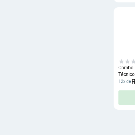
Combo 
Técnico
R
12x de