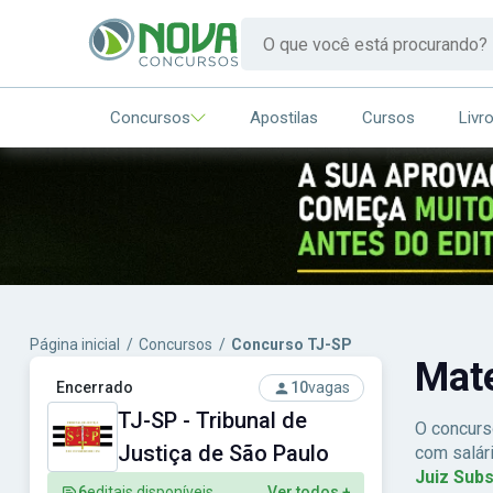
Concursos
Apostilas
Cursos
Livr
Página inicial
/
Concursos
/
Concurso TJ-SP
Mat
Encerrado
10
vagas
TJ-SP - Tribunal de
O concurs
Justiça de São Paulo
com salár
Juiz Subs
6
editais disponíveis
Ver todos +