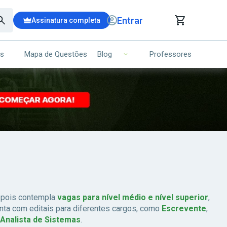
Entrar
Assinatura completa
is
Mapa de Questões
Professores
Blog
RRINHO DE COMPRAS
NS (00)
Ops!
Seu carrinho ainda está vazio.
Voltar para a loja
, pois contempla
vagas para nível médio e nível superior
,
onta com editais para diferentes cargos, como
Escrevente
,
Analista de Sistemas
.