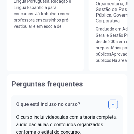
Língua Portuguesa, Redação e
Orçamentária, Arqu
Língua Espanhola para
Gestão de Pessoa
concursos. Já trabalhou como
Pública, Governan
professora em cursinhos pré-
Corporativa
vestibular e em escola de
Graduado em Admin
idiomas. É licenciada em Letras
Geral e Gestão Públ
Português/Espanhol pela
desde 2005 em cur
UNIOESTE e em Estudos
preparatórios para 
Portugueses pela Faculdade de
públicosAprovado 
Letras da Universidade de Lisboa
públicos Na área de
(FLUL). Possui Minor em Língua
Pública e Agente
Portuguesa pela FLUL. É pós-
AdministrativoApro
graduada em Docência do Ensino
também no concurs
Perguntas frequentes
Superior pela FAG e mestra em
Econômica Federal,
Letras pela UNIOESTE. Obteve
Prefeitura de Mogi 
certificado DELE de proficiência
Facebook: cristiano.
nível C1.
O que está incluso no curso?
O curso inclui videoaulas com a teoria completa,
áudio das aulas e conteúdos organizados
conforme o edital do concurso.