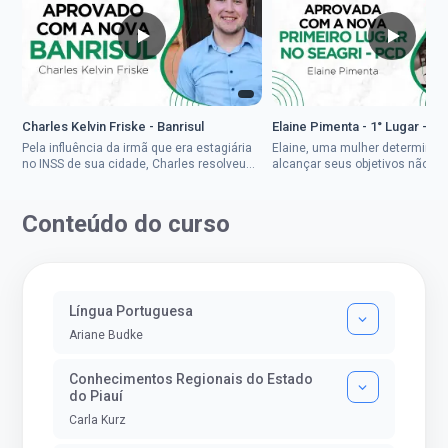
Charles Kelvin Friske - Banrisul
Elaine Pimenta - 1° Lugar - S
Pela influência da irmã que era estagiária
Elaine, uma mulher determinad
no INSS de sua cidade, Charles resolveu
alcançar seus objetivos não de
tentar o mundo dos concursos públicos,
ser uma mulher rural a
então co...
impedisse.Aprovada em dois co
Conteúdo do curso
Língua Portuguesa
Ariane Budke
Conhecimentos Regionais do Estado
do Piauí
Carla Kurz