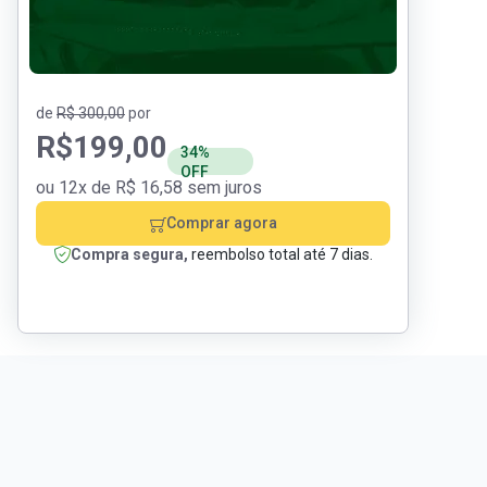
de
R$ 300,00
por
R$
199,00
34%
OFF
ou 12x de R$ 16,58 sem juros
Comprar agora
Compra segura,
reembolso total até 7 dias.