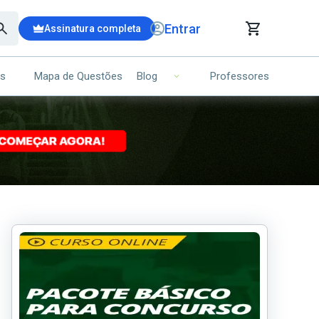
Entrar
Assinatura completa
is
Mapa de Questões
Professores
Blog
RRINHO DE COMPRAS
NS (00)
Ops!
Seu carrinho ainda está vazio.
Voltar para a loja