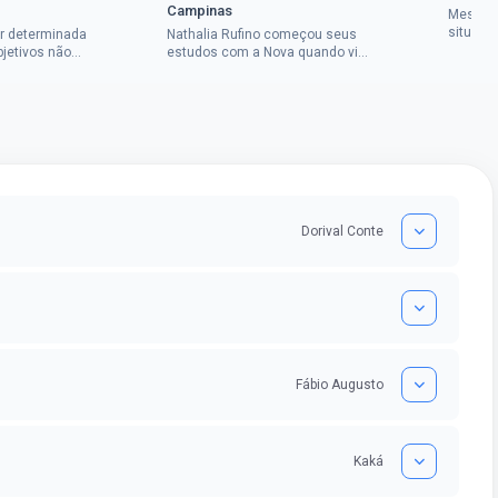
Campinas
Mesmo 
situaçã
r determinada
Nathalia Rufino começou seus
Chrysti
bjetivos não
estudos com a Nova quando viu
seus es
a mulher rural
uma oportunidade no concurso
tempo an
vada em dois
do Banco do Brasil, mesmo não
conseguindo...
Dorival Conte
Fábio Augusto
Kaká