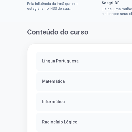
Seagri-DF
Pela influência da irmã que era
estagiária no INSS de sua
Elaine, uma mulhe
cidade, Charles resolveu tentar
a alcançar seus o
o mundo dos concursos
deixou que ser um
públicos, então co...
a impedisse.Apro
concurso...
Conteúdo do curso
Língua Portuguesa
Matemática
Informática
Raciocínio Lógico