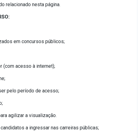
do relacionado nesta página.
RSO:
izados em concursos públicos;
r (com acesso à internet);
ne;
ser pelo período de acesso;
o;
ra agilizar a visualização.
andidatos a ingressar nas carreiras públicas;