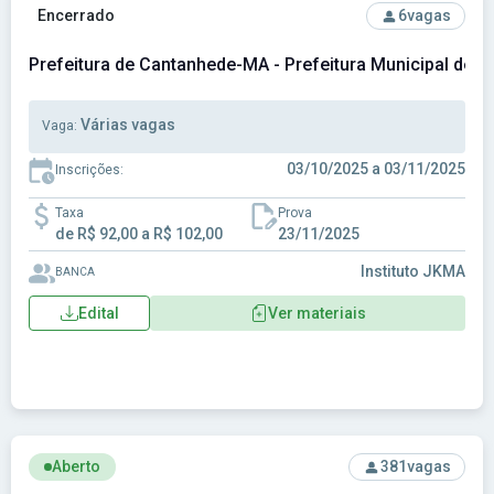
Ver concurso: Prefeitura de Cantanhede-MA - Prefeitura Mu
Encerrado
6
vagas
Prefeitura de Cantanhede-MA - Prefeitura Municipal de
Várias vagas
Vaga:
03/10/2025 a 03/11/2025
Inscrições:
Taxa
Prova
de R$ 92,00 a R$ 102,00
23/11/2025
Instituto JKMA
BANCA
Edital
Ver materiais
Ver concurso: Prefeitura de Carolina-MA - Prefeitura Munici
Aberto
381
vagas