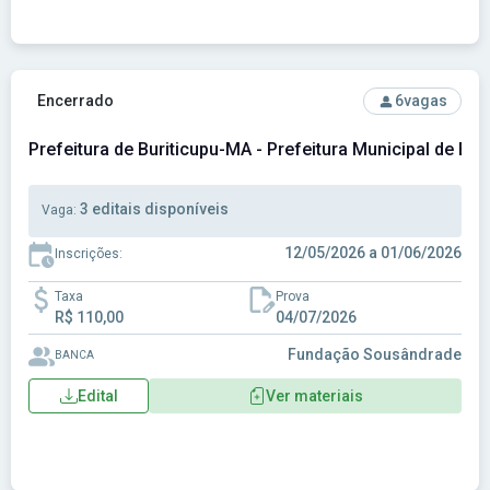
Ver concurso: Prefeitura de Buriticupu-MA - Prefeitura Muni
Encerrado
6
vagas
Prefeitura de Buriticupu-MA - Prefeitura Municipal de Bu
3 editais disponíveis
Vaga:
12/05/2026 a 01/06/2026
Inscrições:
Taxa
Prova
R$ 110,00
04/07/2026
Fundação Sousândrade
BANCA
Edital
Ver materiais