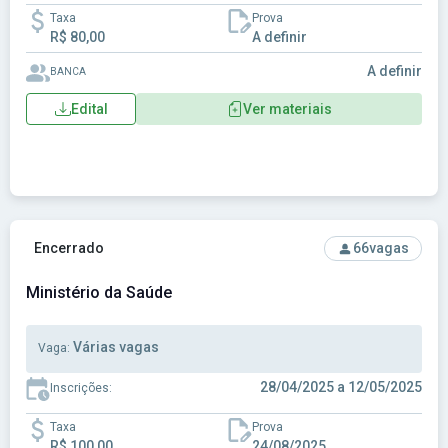
Taxa
Prova
R$ 80,00
A definir
A definir
BANCA
Edital
Ver materiais
Ver concurso: Ministério da Saúde
Encerrado
66
vagas
Ministério da Saúde
Várias vagas
Vaga:
28/04/2025 a 12/05/2025
Inscrições:
Taxa
Prova
R$ 100,00
24/08/2025