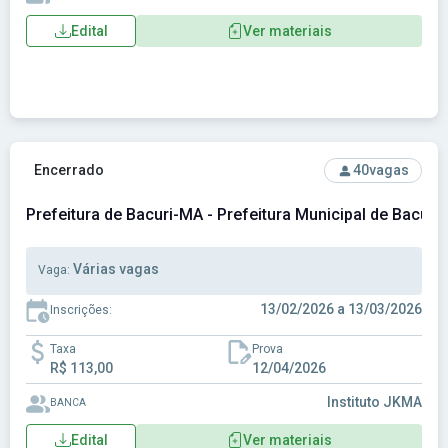
Edital
Ver materiais
Ver concurso: Prefeitura de Bacuri-MA - Prefeitura Municipa
Encerrado
40
vagas
Prefeitura de Bacuri-MA - Prefeitura Municipal de Bacuri
Várias vagas
Vaga:
13/02/2026 a 13/03/2026
Inscrições:
Taxa
Prova
R$ 113,00
12/04/2026
Instituto JKMA
BANCA
Edital
Ver materiais