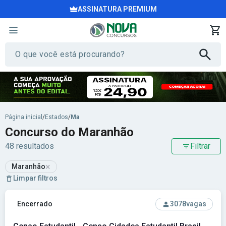
ASSINATURA PREMIUM
Página inicial
/
Estados
/
Ma
Concurso do Maranhão
48 resultados
Filtrar
×
Maranhão
Limpar filtros
Ver concurso: Censo Estudantil - Censo Cidades Estudantil B
Encerrado
3078
vagas