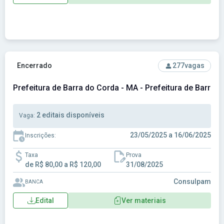
Ver concurso: Prefeitura de Barra do Corda - MA - Prefeitur
Encerrado
277
vagas
Prefeitura de Barra do Corda - MA - Prefeitura de Barra
2 editais disponíveis
Vaga:
23/05/2025 a 16/06/2025
Inscrições:
Taxa
Prova
de R$ 80,00 a R$ 120,00
31/08/2025
Consulpam
BANCA
Edital
Ver materiais