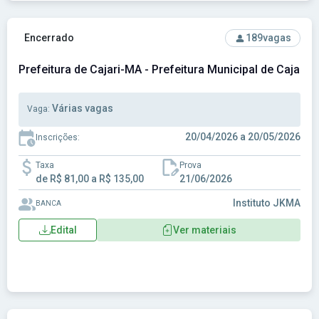
Ver concurso: Prefeitura de Cajari-MA - Prefeitura Municipal
Encerrado
189
vagas
Prefeitura de Cajari-MA - Prefeitura Municipal de Cajari-
Várias vagas
Vaga:
20/04/2026 a 20/05/2026
Inscrições:
Taxa
Prova
de R$ 81,00 a R$ 135,00
21/06/2026
Instituto JKMA
BANCA
Edital
Ver materiais