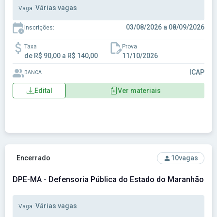
Várias vagas
Vaga:
03/08/2026 a 08/09/2026
Inscrições:
Taxa
Prova
de R$ 90,00 a R$ 140,00
11/10/2026
ICAP
BANCA
Edital
Ver materiais
Ver concurso: DPE-MA - Defensoria Pública do Estado do 
Encerrado
10
vagas
DPE-MA - Defensoria Pública do Estado do Maranhão
Várias vagas
Vaga: