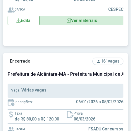
CESPEC
BANCA
Edital
Ver materiais
Ver concurso: Prefeitura de Alcântara-MA - Prefeitura Munic
Encerrado
161
vagas
Prefeitura de Alcântara-MA - Prefeitura Municipal de Alc
Várias vagas
Vaga:
06/01/2026 a 05/02/2026
Inscrições:
Taxa
Prova
de R$ 80,00 a R$ 120,00
08/03/2026
FSADU Concursos
BANCA