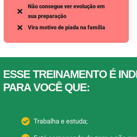
Não consegue ver evolução em
sua preparação
Vira motivo de piada na família
ESSE TREINAMENTO É IN
PARA VOCÊ QUE:
Trabalha e estuda;