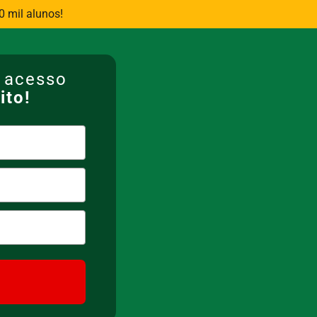
 mil alunos!
a acesso
ito!