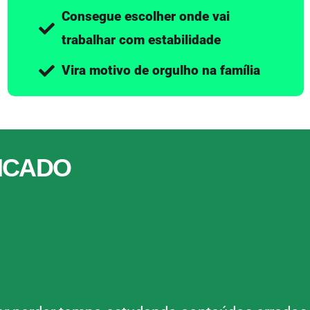
Consegue escolher onde vai
trabalhar com estabilidade
Vira motivo de orgulho na família
DICADO