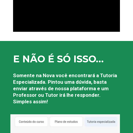
E NÃO É SÓ ISSO…
Somente na Nova você encontrará a Tutoria 
Especializada. Pintou uma dúvida, basta 
enviar através de nossa plataforma e um 
Professor ou Tutor irá lhe responder. 
Simples assim!