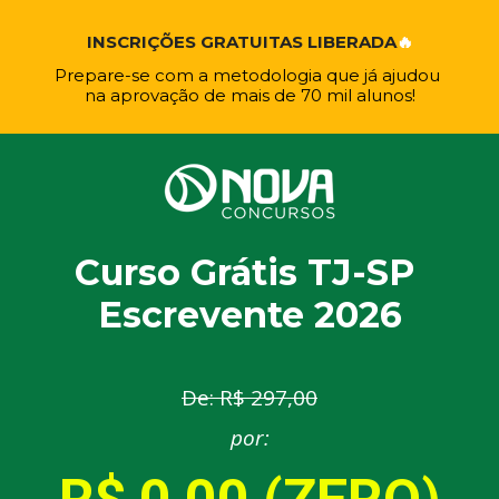
INSCRIÇÕES GRATUITAS LIBERADA
🔥
Prepare-se com a metodologia que já ajudou 
na aprovação de mais de 70 mil alunos!
Curso Grátis TJ-SP 
Escrevente 2026
De: R$ 297,00
por: