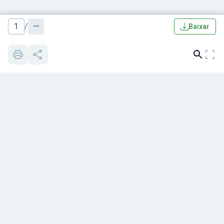
1
/
—
Baixar
Quem somos
Blog
Apostilas
Cursos grátis
Cursos
Notícias
Livros
Mapa de Questões
Concursos
Histórias de sucesso