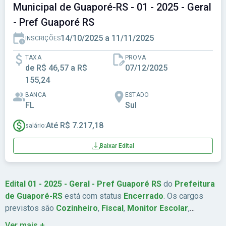
Municipal de Guaporé-RS - 01 - 2025 - Geral
- Pref Guaporé RS
14/10/2025 a 11/11/2025
INSCRIÇÕES
TAXA
PROVA
de R$ 46,57 a R$
07/12/2025
155,24
BANCA
ESTADO
FL
Sul
Até R$ 7.217,18
salário:
Baixar Edital
Edital 01 - 2025 - Geral - Pref Guaporé RS
do
Prefeitura
de Guaporé-RS
está com status
Encerrado
. Os cargos
previstos são
Cozinheiro
,
Fiscal
,
Monitor Escolar
,
Escriturário de Escola e Secretário de Escola
. São
Ver mais +