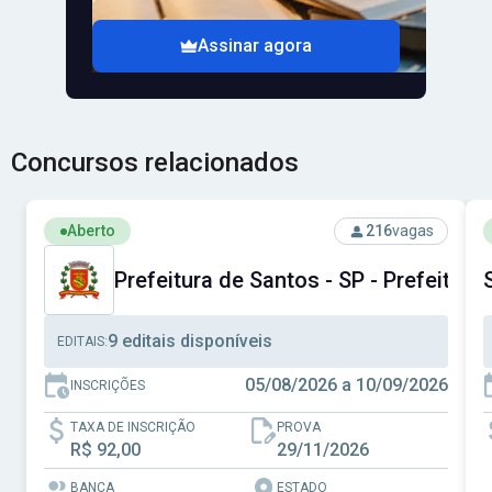
Assinar agora
Concursos relacionados
Ver concurso: Prefeitura de Santos - SP - Prefeitura Muni
V
Aberto
216
vagas
Prefeitura de Santos - SP - Prefeitura
9 editais disponíveis
EDITAIS:
05/08/2026 a 10/09/2026
INSCRIÇÕES
TAXA DE INSCRIÇÃO
PROVA
R$ 92,00
29/11/2026
BANCA
ESTADO