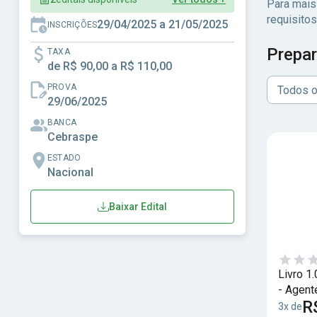
Para mais
requisitos
29/04/2025 a 21/05/2025
INSCRIÇÕES
Prepar
TAXA
de R$ 90,00 a R$ 110,00
PROVA
Todos o
29/06/2025
BANCA
Cebraspe
ESTADO
Nacional
Baixar Edital
Livro 1
- Agent
R
Federal
3x de