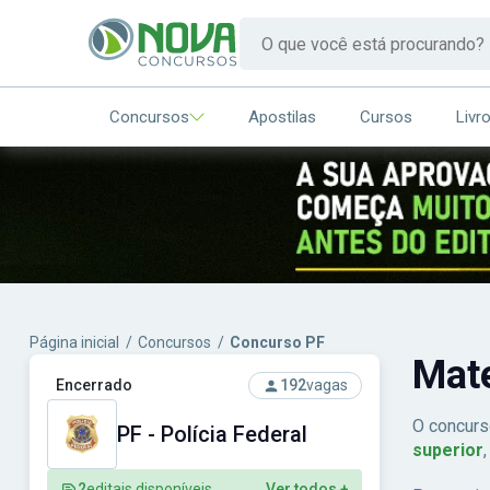
Concursos
Apostilas
Cursos
Livr
Página inicial
/
Concursos
/
Concurso PF
Mat
Encerrado
192
vagas
O concurs
PF - Polícia Federal
superior
2
editais disponíveis
Ver todos +