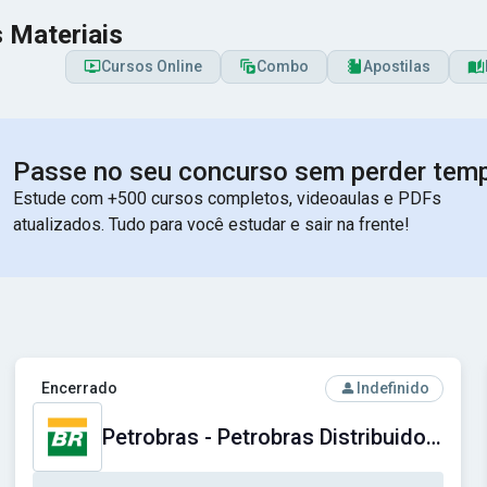
 Materiais
Cursos Online
Combo
Apostilas
Passe no seu concurso sem perder tem
Estude com +500 cursos completos, videoaulas e PDFs
atualizados. Tudo para você estudar e sair na frente!
Social do Distrito Federal
Ver concurso: Petrobras - Petrobras Distribuidora S.A.
Encerrado
Indefinido
Petrobras - Petrobras Distribuidora S.A.