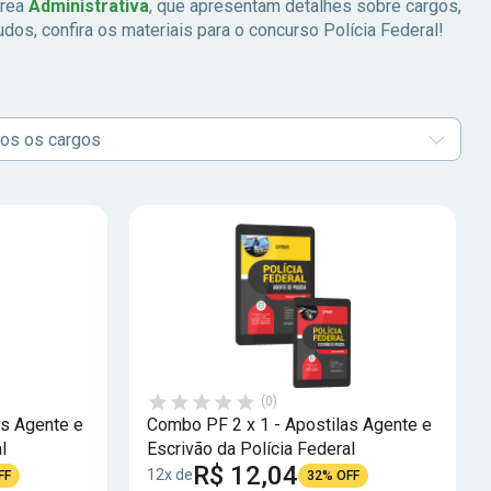
área
Administrativa
, que apresentam detalhes sobre cargos,
udos, confira os materiais para o concurso Polícia Federal!
os os cargos
(0)
as Agente e
Combo PF 2 x 1 - Apostilas Agente e
l
Escrivão da Polícia Federal
R$ 12,04
12x de
FF
32% OFF