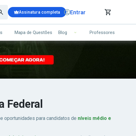
Entrar
Assinatura completa
is
Mapa de Questões
Professores
Blog
RRINHO DE COMPRAS
NS (00)
Ops!
Seu carrinho ainda está vazio.
Voltar para a loja
a Federal
ce oportunidades para candidatos de
níveis médio e