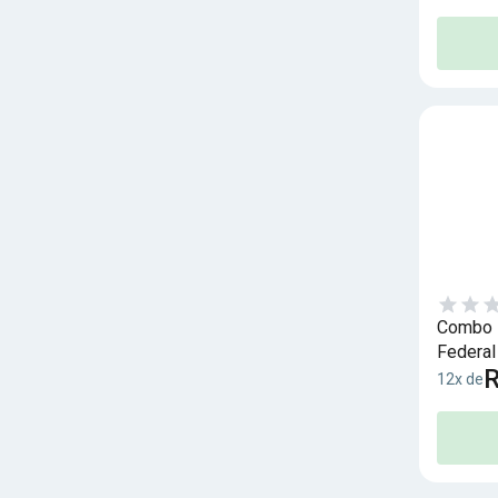
Combo P
Federal
R
12x de