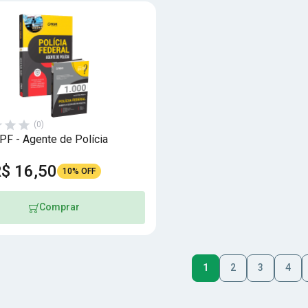
(0)
F - Agente de Polícia
$ 16,50
10% OFF
Comprar
1
2
3
4