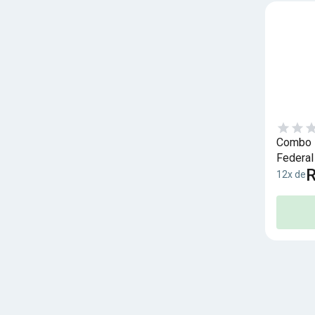
Combo P
Federal
R
12x de