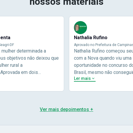
nossos materiais
menta
Nathalia Rufino
eagri-DF
Aprovado no Prefeitura de Campina
a mulher determinada a
Nathalia Rufino começou se
eus objetivos não deixou que
com a Nova quando viu uma
her rural a
oportunidade no concurso d
.Aprovada em dois
Brasil, mesmo não consegui
Ler mais
públicos e sendo aprovada
aprovação ela não desisitiu
ira vez e com a Nova
outros concursos. O resulta
 mostrou que basta ter
poderia ser diferente, Natha
ão e foco nos seus
em seus estudos e viu seu
ara alcançá-los.Ela nos
lista de aprovados!!"Eu com
Ver mais depoimentos +
r na entrevista, sobre a sua
minha trajetória estudando 
is foram seus maiores
com o concurso do Banco do
 para alcançar a tão sonhada
época me adaptei muito bem