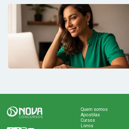
e em seguida veio o resultado,
aprovação 
aprovado com mérito no concurso do
concurso d
Banrisul.Charles Kelvin Friske -
- Aprovada
Aprovado no Banrisul
concurso 
Quem somos
Apostilas
Cursos
Livros