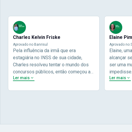
Charles Kelvin Friske
Elaine Pi
Aprovado no Banrisul
Aprovado no S
Pela influência da irmã que era
Elaine, um
estagiária no INSS de sua cidade,
alcançar s
Charles resolveu tentar o mundo dos
ser uma mul
concursos públicos, então começou a
impedisse
Ler mais
Ler mais
estudar com contéudo gratuito que a
concursos 
Nova oferece através do Youtube, e a
pela terce
partir das aulas resolveu adquirir o
Concursos,
curso específico para ter uma
determinaç
preparação completa, e o resultado não
objetivos p
poderia ser diferente quando abriu o
conta melho
concurso para o Banco da sua cidade, o
vida e qua
Banrisul. Se tornou assinante premium
obstáculos