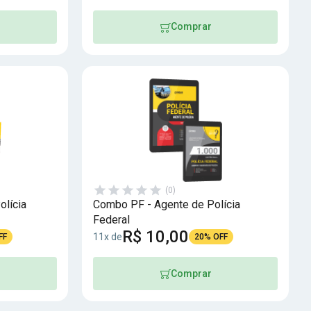
Comprar
(0)
olícia
Combo PF - Agente de Polícia
Federal
R$ 10,00
11x de
FF
20% OFF
Comprar