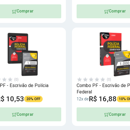
Comprar
Comprar
(0)
(0)
F - Escrivão de Polícia
Combo PF - Escrivão de P
Federal
$ 10,53
R$ 16,88
12x de
20% OFF
10% O
Comprar
Comprar