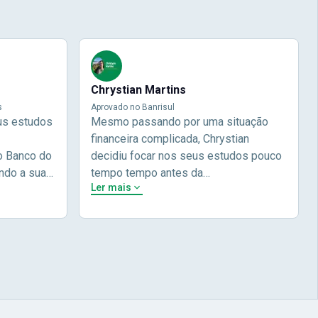
Chrystian Martins
s
Aprovado no Banrisul
us estudos
Mesmo passando por uma situação
financeira complicada, Chrystian
o Banco do
decidiu focar nos seus estudos pouco
ndo a sua
tempo tempo antes da
Ler mais
 e focou em
prova.Determinou o que era importante
do não
pra ele no momento, planejou seu
lia focou
estudos e alcançou seu
 nome na
objetivo!Chrysthian nos conta um
ecei a
pouco mais da sua história durante a
com a Nova
sua entrevista.Chrystian Martinhs -
 Brasil! Na
Aprovado no concurso do Banrisul
 à didática