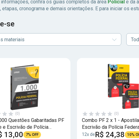
 informações, confira os guias completos da área
Policial
e da 
, etapas, cronograma e demais orientações. E para iniciar os est
e-se
s materiais
Tod
(0)
(0)
.000 Questões Gabaritadas PF
Combo PF 2 x 1 - Apostil
e e Escrivão de Polícia
Escrivão da Polícia Federa
$ 13,00
R$ 24,38
12x de
7% OFF
10% O