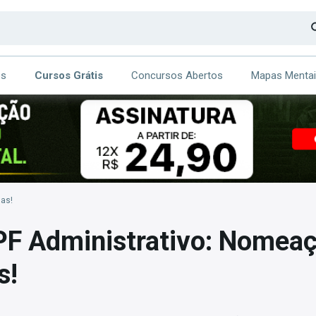
os
Cursos Grátis
Concursos Abertos
Mapas Menta
CA
ITE
as!
PF Administrativo: Nomea
s!