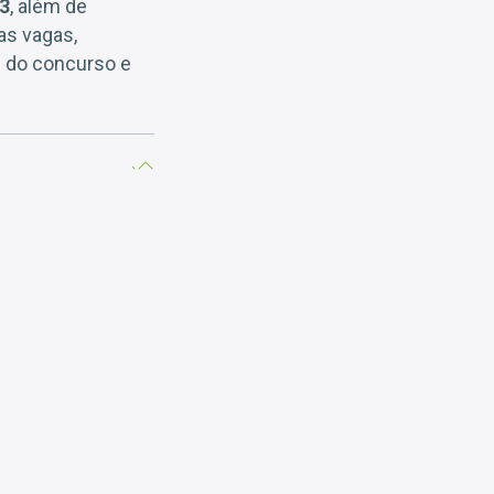
93
, além de
as vagas,
e do concurso e