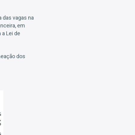
a das vagas na
nceira, em
 a Lei de
omeação dos