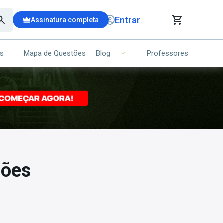
Entrar
Assinatura completa
is
Mapa de Questões
Professores
Blog
RRINHO DE COMPRAS
NS (00)
Ops!
Seu carrinho ainda está vazio.
Voltar para a loja
ções