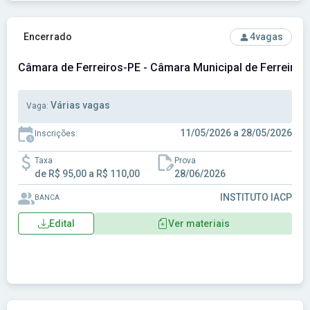
Ver concurso: Câmara de Ferreiros-PE - Câmara Municipal d
Encerrado
4
vagas
Câmara de Ferreiros-PE - Câmara Municipal de Ferreiros
Várias vagas
Vaga:
11/05/2026 a 28/05/2026
Inscrições:
Taxa
Prova
de R$ 95,00 a R$ 110,00
28/06/2026
INSTITUTO IACP
BANCA
Edital
Ver materiais