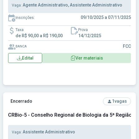
Agente Administrativo, Assistente Administrativo
Vaga:
09/10/2025 a 07/11/2025
Inscrições:
Taxa
Prova
de R$ 90,00 a R$ 190,00
14/12/2025
FCC
BANCA
Edital
Ver materiais
Ver concurso: CRBio-5 - Conselho Regional de Biologia da 5
Encerrado
1
vagas
CRBio-5 - Conselho Regional de Biologia da 5ª Região
Assistente Administrativo
Vaga: