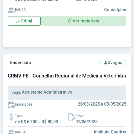
Consulplan
BANCA
Edital
Ver materiais
Ver concurso: CRMV-PE - Conselho Regional de Medicina Ve
Encerrado
3
vagas
CRMV-PE - Conselho Regional de Medicina Veterinária 
Assistente Administrativo
Vaga:
26/03/2025 a 05/05/2025
Inscrições:
Taxa
Prova
de R$ 60,00 a R$ 80,00
01/06/2025
Instituto Quadrix
BANCA