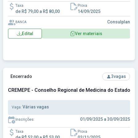
Taxa
Prova
de R$ 79,00 a R$ 80,00
14/09/2025
Consulplan
BANCA
Edital
Ver materiais
Ver concurso: CREMEPE - Conselho Regional de Medicina 
Encerrado
3
vagas
CREMEPE - Conselho Regional de Medicina do Estado d
Várias vagas
Vaga:
01/09/2025 a 30/09/2025
Inscrições:
Taxa
Prova
de R$ 52,00 a R$ 53,00
02/11/2025