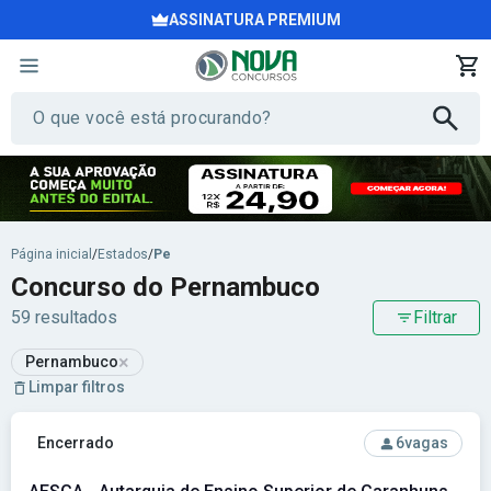
ASSINATURA PREMIUM
Página inicial
/
Estados
/
Pe
Concurso do Pernambuco
59 resultados
Filtrar
×
Pernambuco
Limpar filtros
Ver concurso: AESGA - Autarquia de Ensino Superior de Gar
Encerrado
6
vagas