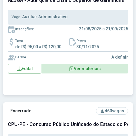
AESGA - Autarquia de Ensino Superior de Garanhuns
Auxiliar Administrativo
Vaga:
21/08/2025 a 21/09/2025
Inscrições:
Taxa
Prova
de R$ 95,00 a R$ 120,00
30/11/2025
A definir
BANCA
Edital
Ver materiais
Ver concurso: CPU-PE - Concurso Público Unificado do Est
Encerrado
460
vagas
CPU-PE - Concurso Público Unificado do Estado do Per