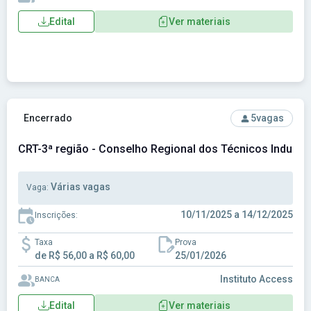
Edital
Ver materiais
Ver concurso: CRT-3ª região - Conselho Regional dos Técnic
Encerrado
5
vagas
CRT-3ª região - Conselho Regional dos Técnicos Industri
Várias vagas
Vaga:
10/11/2025 a 14/12/2025
Inscrições:
Taxa
Prova
de R$ 56,00 a R$ 60,00
25/01/2026
Instituto Access
BANCA
Edital
Ver materiais