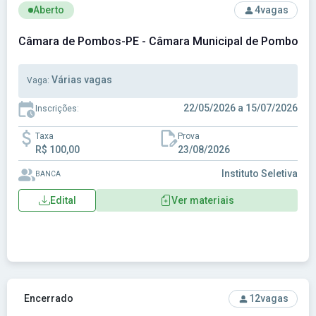
Ver concurso: Câmara de Pombos-PE - Câmara Municipal 
Aberto
4
vagas
Câmara de Pombos-PE - Câmara Municipal de Pombos-
Várias vagas
Vaga:
22/05/2026 a 15/07/2026
Inscrições:
Taxa
Prova
R$ 100,00
23/08/2026
Instituto Seletiva
BANCA
Edital
Ver materiais
Ver concurso: Câmara de São João-PE - Câmara Municipal 
Encerrado
12
vagas