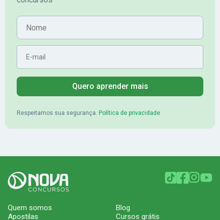
Banrisul.Charles Kelvin Friske -
Lugar no conc
Aprovado no Banrisul
Nome
E-mail
Quero aprender mais
Respeitamos sua segurança.
Política de privacidade
Quem somos
Blog
Apostilas
Cursos grátis