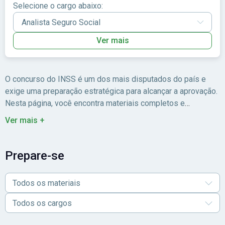
Selecione o cargo abaixo:
Ver mais
O concurso do INSS é um dos mais disputados do país e
exige uma preparação estratégica para alcançar a aprovação.
Nesta página, você encontra materiais completos e
atualizados para estudar com todas disciplinas necessárias,
Ver mais +
como Direito Previdenciário, Português, Raciocínio Lógico e
Informática.
As apostilas e cursos foram elaborados por
especialistas e seguem o formato das provas anteriores,
Prepare-se
oferecendo teoria e exercícios que ajudam a fixar o conteúdo
de forma prática e eficiente. Seja na versão impressa ou
Todos os materiais
digital, você pode estudar no seu ritmo, com conteúdo
confiável e garantia de qualidade. Para quem busca
Todos os cargos
estabilidade e quer garantir um bom desempenho no
próximo edital, começar agora é o primeiro passo.