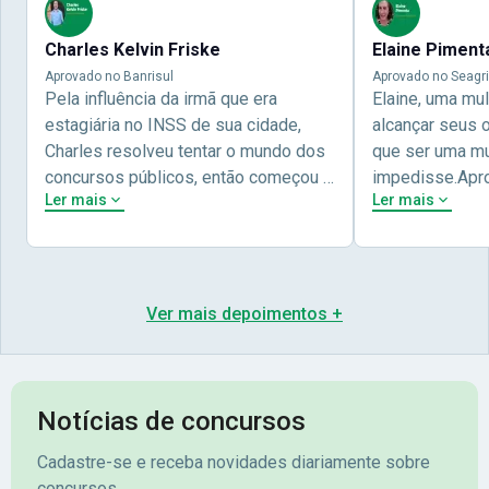
Charles Kelvin Friske
Elaine Piment
Aprovado no Banrisul
Aprovado no Seagri
Pela influência da irmã que era
Elaine, uma mu
estagiária no INSS de sua cidade,
alcançar seus 
Charles resolveu tentar o mundo dos
que ser uma mul
concursos públicos, então começou a
impedisse.Apr
Ler mais
Ler mais
estudar com contéudo gratuito que a
concursos públ
Nova oferece através do Youtube, e a
aprovada pela 
partir das aulas resolveu adquirir o
Nova Concursos
curso específico para ter uma
ter determinaç
preparação completa, e o resultado
objetivos para 
Ver mais depoimentos +
não poderia ser diferente quando
conta melhor na
abriu o concurso para o Banco da sua
sua vida e qua
cidade, o Banrisul. Se tornou
obstáculos para
assinante premium e em seguida
sonhada aprova
Notícias de concursos
veio o resultado, aprovado com
no concurso do 
Cadastre-se e receba novidades diariamente sobre
mérito no concurso do
Pimenta - Apro
concursos