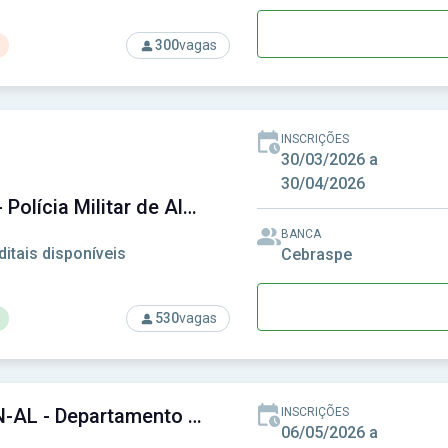
300
vagas
rso: PC-AL - Polícia Civil do Estado de Alagoas
INSCRIÇÕES
30/03/2026 a
30/04/2026
PM-AL - Polícia Militar de Alagoas
BANCA
ditais disponíveis
Cebraspe
530
vagas
rso: PM-AL - Polícia Militar de Alagoas
DETRAN-AL - Departamento Estadual de Trânsito de Alagoas
INSCRIÇÕES
06/05/2026 a