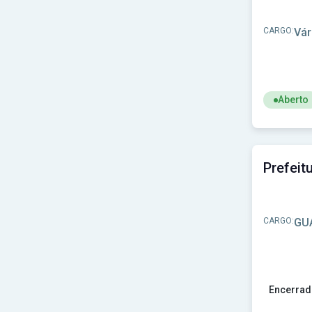
TJ-AL
(1)
TRF-5ª Região
(1)
CARGO:
Vár
UNCISAL
(1)
UNEAL
(1)
Aberto
Ver concu
CARGO:
GU
Encerrad