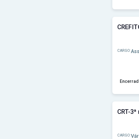
Ver concu
CARGO:
Ass
Encerrad
Ver concu
CARGO:
Vár