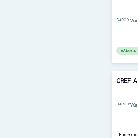
CARGO:
Vár
Aberto
Ver concu
CARGO:
Vár
Encerrad