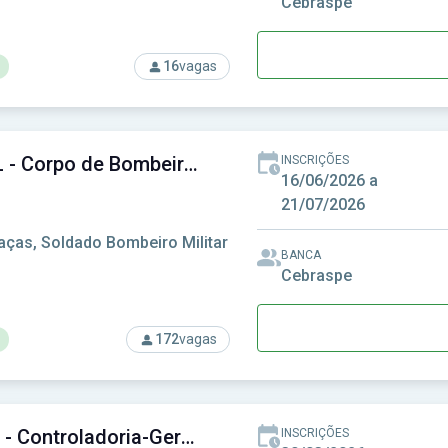
Cebraspe
16
vagas
rso: ARSAL - Agência Reguladora de Serviços Públicos do Esta
CBM-AL - Corpo de Bombeiros Militar de Alagoas
INSCRIÇÕES
16/06/2026 a
21/07/2026
aças, Soldado Bombeiro Militar
BANCA
Cebraspe
172
vagas
rso: CBM-AL - Corpo de Bombeiros Militar de Alagoas
CGE-AL - Controladoria-Geral do Estado de Alagoas
INSCRIÇÕES