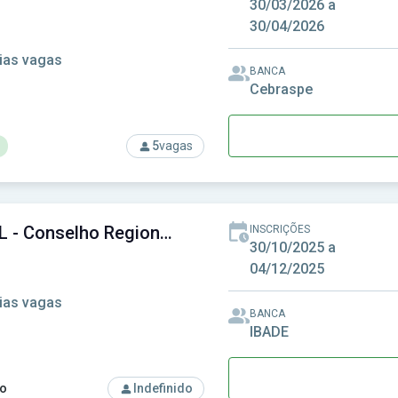
30/03/2026 a
30/04/2026
ias vagas
BANCA
Cebraspe
5
vagas
rso: CGE-AL - Controladoria-Geral do Estado de Alagoas
CREF-AL - Conselho Regional de Educação Física da 19ª Região
INSCRIÇÕES
30/10/2025 a
04/12/2025
ias vagas
BANCA
IBADE
o
Indefinido