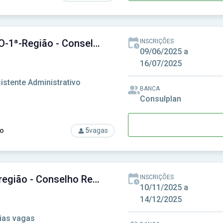
rso: CREF-AL - Conselho Regional de Educação Física da 19ª R
CREFITO-1ª-Região - Conselho Regional de Fisioterapia e Terapia Ocupacional da 1ª Região
INSCRIÇÕES
09/06/2025 a
16/07/2025
istente Administrativo
BANCA
Consulplan
o
5
vagas
rso: CREFITO-1ª-Região - Conselho Regional de Fisioterapia e T
CRT-3ª região - Conselho Regional dos Técnicos Industriais da 3ª Região
INSCRIÇÕES
10/11/2025 a
14/12/2025
ias vagas