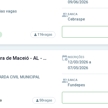
09/06/2026
ias vagas
BANCA
Cebraspe
116
vagas
rso: DETRAN-AL - Departamento Estadual de Trânsito de Alagoa
Prefeitura de Maceió - AL - Prefeitura Municipal de Maceió - AL
INSCRIÇÕES
12/03/2026 a
07/05/2026
ARDA CIVIL MUNICIPAL
BANCA
Fundepes
o
50
vagas