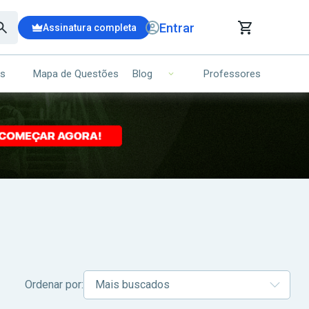
Entrar
Assinatura completa
is
Mapa de Questões
Professores
Blog
RRINHO DE COMPRAS
NS (00)
Ops!
Seu carrinho ainda está vazio.
Voltar para a loja
Ordenar por: