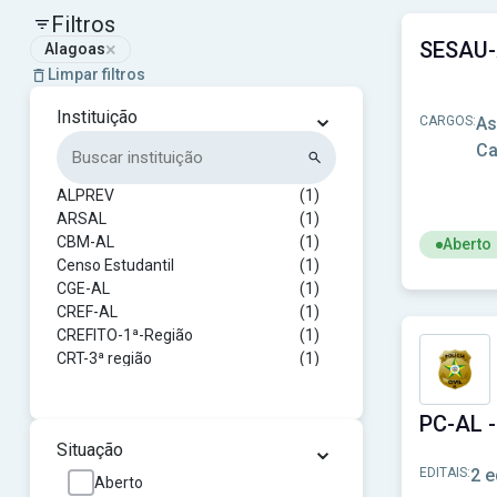
Filtros
×
Alagoas
Limpar filtros
⌄
Instituição
CARGOS:
As
Ca
ALPREV
(1)
ARSAL
(1)
CBM-AL
(1)
Aberto
Censo Estudantil
(1)
Ver concu
CGE-AL
(1)
CREF-AL
(1)
CREFITO-1ª-Região
(1)
CRT-3ª região
(1)
Câmara de Craíbas-AL
(1)
Câmara de Palmeira dos Índios-AL
(1)
DETRAN-AL
(1)
⌄
Situação
FAPEAL
(1)
EDITAIS:
2 e
IFAL
(1)
Aberto