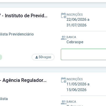
so: Prefeitura de Maceió - AL - Prefeitura Municipal de Maceió 
ALPREV - Instituto de Previdência dos Servidores Públicos de Alagoas
INSCRIÇÕES
22/06/2026 a
31/07/2026
lista Previdenciário
BANCA
Cebraspe
50
vagas
rso: ALPREV - Instituto de Previdência dos Servidores Público
ARSAL - Agência Reguladora de Serviços Públicos do Estado de Alagoas
INSCRIÇÕES
11/05/2026 a
15/06/2026
lista
BANCA