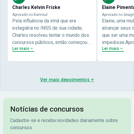
Charles Kelvin Friske
Elaine Piment
Aprovado no Banrisul
Aprovado no Seagri
Pela influência da irmã que era
Elaine, uma mu
estagiária no INSS de sua cidade,
alcançar seus 
Charles resolveu tentar o mundo dos
que ser uma mul
concursos públicos, então começou a
impedisse.Apr
Ler mais
Ler mais
estudar com contéudo gratuito que a
concursos públ
Nova oferece através do Youtube, e a
aprovada pela 
partir das aulas resolveu adquirir o
Nova Concursos
curso específico para ter uma
ter determinaç
preparação completa, e o resultado
objetivos para 
Ver mais depoimentos +
não poderia ser diferente quando
conta melhor na
abriu o concurso para o Banco da sua
sua vida e qua
cidade, o Banrisul. Se tornou
obstáculos para
assinante premium e em seguida
sonhada aprova
Notícias de concursos
veio o resultado, aprovado com
no concurso do 
Cadastre-se e receba novidades diariamente sobre
mérito no concurso do
Pimenta - Apro
concursos
Banrisul.Charles Kelvin Friske -
Lugar no conc