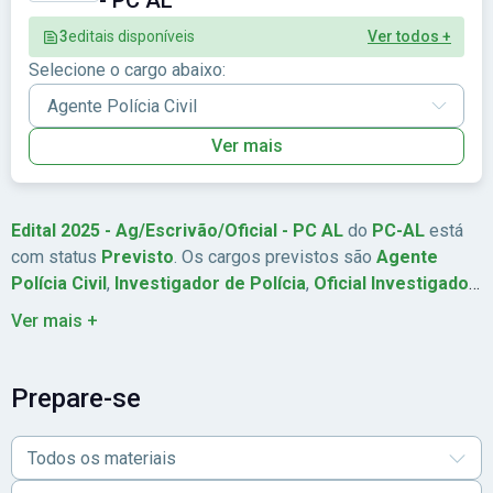
- PC AL
3
editais disponíveis
Ver todos +
Selecione o cargo abaixo:
Ver mais
Edital 2025 - Ag/Escrivão/Oficial - PC AL
do
PC-AL
está
com status
Previsto
. Os cargos previstos são
Agente
Polícia Civil
,
Investigador de Polícia
,
Oficial Investigador
.
São ofertadas
300
vagas. A remuneração chega a
Até R$
Ver mais +
5.073,56
. Abrangência:
Nordeste
.
Prepare-se
Todos os materiais