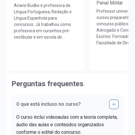
Penal Militar
Ariane Budke é professora de
Professor universitá
Língua Portuguesa, Redação e
cursos preparatório
Língua Espanhola para
concurso público e 
concursos. Já trabalhou como
Advogado e Consulto
professora em cursinhos pré-
Escritor. Formado em
vestibular e em escola de
Faculdade de Direit
idiomas. É licenciada em Letras
Bernardo do Campo.
Português/Espanhol pela
graduado em proces
UNIOESTE e em Estudos
pela Escola Paulista
Portugueses pela Faculdade de
Magistratura. Mest
Letras da Universidade de Lisboa
psicogerontologia pe
(FLUL). Possui Minor em Língua
Educatie.
Portuguesa pela FLUL. É pós-
Perguntas frequentes
http://lattes.cnpq
graduada em Docência do Ensino
Superior pela FAG e mestra em
Letras pela UNIOESTE. Obteve
O que está incluso no curso?
certificado DELE de proficiência
nível C1.
O curso inclui videoaulas com a teoria completa,
áudio das aulas e conteúdos organizados
conforme o edital do concurso.