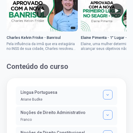
Charles Kelvin Friske - Banrisul
Elaine Pimenta - 1° Lugar - S
Pela influência da irmã que era estagiária
Elaine, uma mulher determinad
no INSS de sua cidade, Charles resolveu
alcançar seus objetivos não de
tentar o mundo dos concursos públicos,
ser uma mulher rural a
então co...
impedisse.Aprovada em dois co
Conteúdo do curso
Língua Portuguesa
Ariane Budke
Noções de Direito Administrativo
Franco
Noções de Direito Constitucional