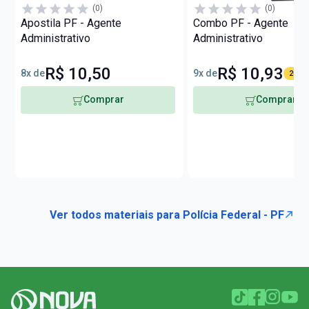
(0)
(0)
Apostila PF - Agente
Combo PF - Agente
Administrativo
Administrativo
R$ 10,50
R$ 10,93
8x de
9x de
20% O
Comprar
Comprar
Ver todos materiais para Polícia Federal - PF