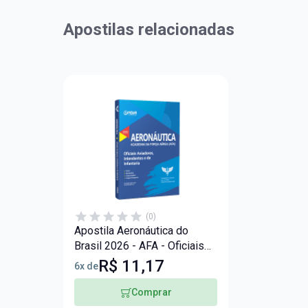
Apostilas relacionadas
(0)
Apostila Aeronáutica do
Brasil 2026 - AFA - Oficiais
Aviadores, Intendente e
R$ 11,17
6x de
Infantaria
Comprar