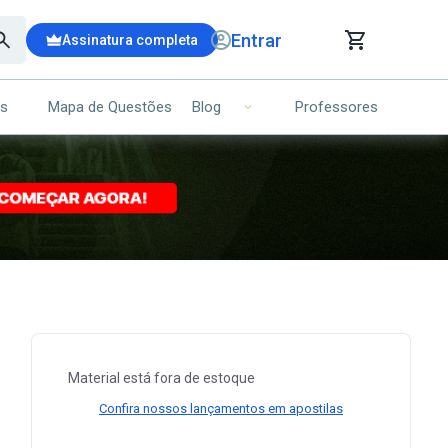
Entrar
Assinatura completa
is
Mapa de Questões
Professores
Blog
RRINHO DE COMPRAS
NS (00)
Ops!
Seu carrinho ainda está vazio.
Voltar para a loja
Material está fora de estoque
Confira nossos lançamentos em apostilas