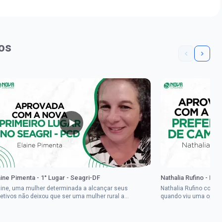
os
aine Pimenta - 1° Lugar - Seagri-DF
Nathalia Rufino - Pr
aine, uma mulher determinada a alcançar seus
Nathalia Rufino come
jetivos não deixou que ser uma mulher rural a
quando viu uma oport
pedisse.Aprovada em dois concurso...
Brasil, mesmo não co