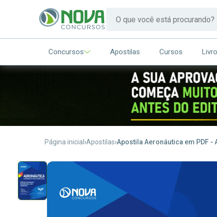
Concursos
Apostilas
Cursos
Livr
Página inicial
Apostilas
Apostila Aeronáutica em PDF - A