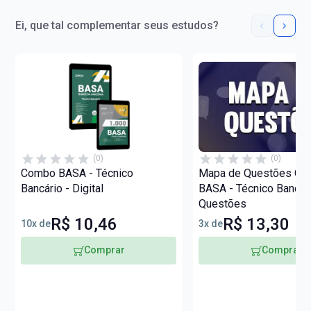
Ei, que tal complementar seus estudos?
(0)
(0)
Combo BASA - Técnico
Mapa de Questões Onli
Bancário - Digital
BASA - Técnico Bancári
Questões
R$ 10,46
R$ 13,30
10x de
3x de
Comprar
Comprar