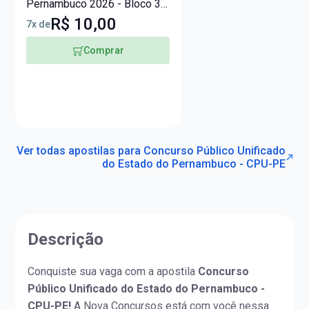
Pernambuco 2026 - Bloco 3 -
Nível Médio - Agente
R$ 10,00
7x de
Administrativo
Comprar
Ver todas apostilas para Concurso Público Unificado
do Estado do Pernambuco - CPU-PE
Descrição
Conquiste sua vaga com a apostila
Concurso
Público Unificado do Estado do Pernambuco -
CPU-PE!
A Nova Concursos está com você nessa