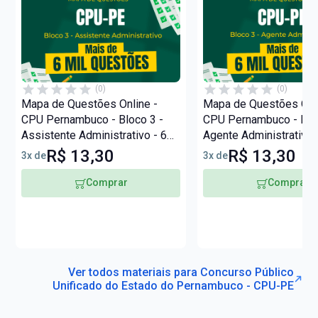
(0)
(0)
Mapa de Questões Online -
Mapa de Questões Onli
CPU Pernambuco - Bloco 3 -
CPU Pernambuco - Bloc
Assistente Administrativo - 6
Agente Administrativo 
Mil Questões
Questões
R$ 13,30
R$ 13,30
3x de
3x de
Comprar
Comprar
Ver todos materiais para Concurso Público
Unificado do Estado do Pernambuco - CPU-PE