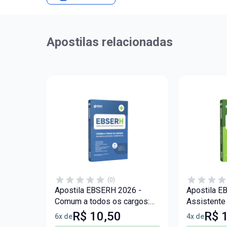
Apostilas relacionadas
(0)
Apostila EBSERH 2026 -
Apostila E
Comum a todos os cargos:
Assistente
Área Médica, Assistencial e
R$ 10,50
R$ 
6x de
4x de
Administrativa