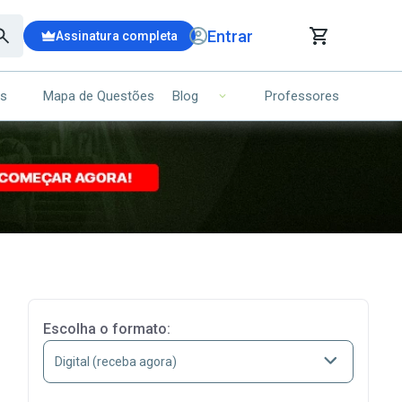
Entrar
Assinatura completa
is
Mapa de Questões
Professores
Blog
RRINHO DE COMPRAS
NS (00)
Ops!
Seu carrinho ainda está vazio.
Voltar para a loja
Escolha o formato: