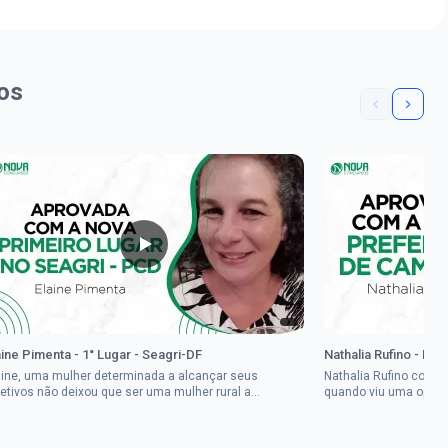
os
aine Pimenta - 1° Lugar - Seagri-DF
Nathalia Rufino - Pr
aine, uma mulher determinada a alcançar seus
Nathalia Rufino come
jetivos não deixou que ser uma mulher rural a
quando viu uma oport
pedisse.Aprovada em dois concurso...
Brasil, mesmo não co