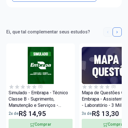
Ei, que tal complementar seus estudos?
(0)
(0)
Simulado - Embrapa - Técnico
Mapa de Questões Onli
Classe B - Suprimento,
Embrapa - Assistente 
Manutenção e Serviços -
- Laboratório - 3 Mil 
Suporte à Gestão
R$ 14,95
R$ 13,30
2x de
3x de
Comprar
Comprar