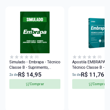
(0)
(0)
Simulado - Embrapa - Técnico
Apostila EMBRAPA 20
Classe B - Suprimento,
Técnico Classe B - Ár
Manutenção e Serviços -
Suprimento, Manuten
R$ 14,95
R$ 11,76
2x de
5x de
Suporte à Gestão
Serviços – Subárea: A
Patrimoniais e Imobili
Comprar
Comprar