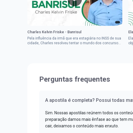
Charles Kelvin Friske - Banrisul
El
Pela influência da irmã que era estagiária no INSS de sua
El
cidade, Charles resolveu tentar o mundo dos concursos
ob
públicos, então co...
im
Perguntas frequentes
A apostila é completa? Possui todas mat
Sim. Nossas apostilas reúnem todos os conteú
preparação damos mais ênfase ao que tem mai
cair, deixamos o conteúdo mais enxuto.