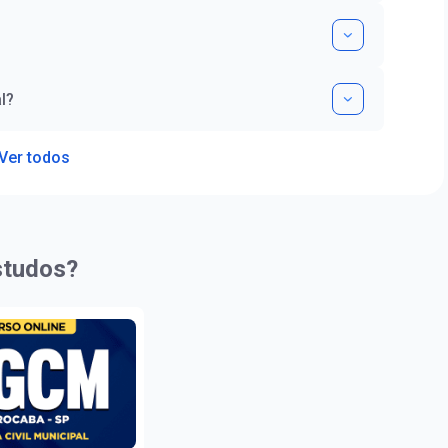
l?
Ver todos
studos?