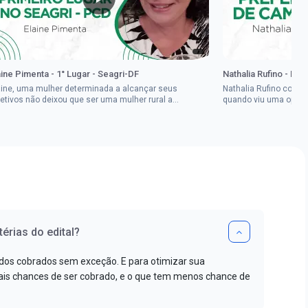
aine Pimenta - 1° Lugar - Seagri-DF
Nathalia Rufino - Pr
aine, uma mulher determinada a alcançar seus
Nathalia Rufino come
jetivos não deixou que ser uma mulher rural a
quando viu uma oport
pedisse.Aprovada em dois concurso...
Brasil, mesmo não co
érias do edital?
dos cobrados sem exceção. E para otimizar sua
s chances de ser cobrado, e o que tem menos chance de