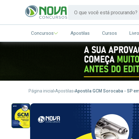
Concursos
Apostilas
Cursos
Livr
Página inicial
Apostilas
Apostila GCM Sorocaba - SP em 