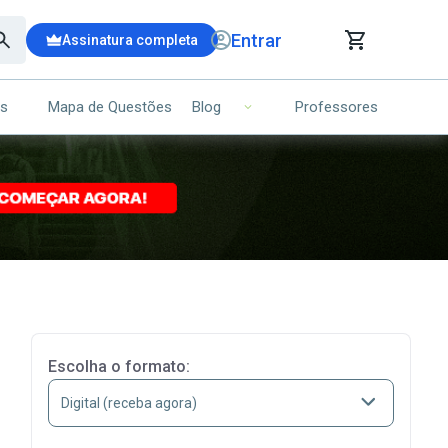
Entrar
Assinatura completa
is
Mapa de Questões
Professores
Blog
RRINHO DE COMPRAS
NS (00)
Ops!
Seu carrinho ainda está vazio.
Voltar para a loja
Escolha o formato: