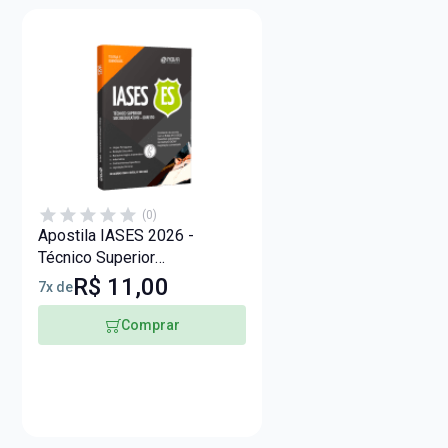
(0)
Apostila IASES 2026 -
Técnico Superior
Socioeducativo - Direito
R$ 11,00
7x de
Comprar