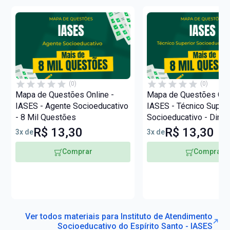
(0)
(0)
Mapa de Questões Online -
Mapa de Questões Onli
IASES - Agente Socioeducativo
IASES - Técnico Superi
- 8 Mil Questões
Socioeducativo - Direit
Questões
R$ 13,30
R$ 13,30
3x de
3x de
Comprar
Comprar
Ver todos materiais para Instituto de Atendimento
Socioeducativo do Espírito Santo - IASES