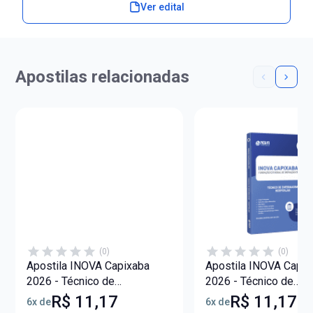
Ver edital
Apostilas relacionadas
(0)
(0)
Apostila INOVA Capixaba
Apostila INOVA Capix
2026 - Técnico de
2026 - Técnico de
Enfermagem - Cirúrgica
Enfermagem - Hospita
R$ 11,17
R$ 11,17
6x de
6x de