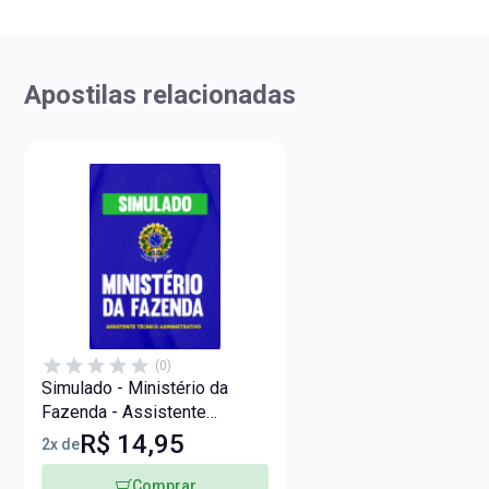
Apostilas relacionadas
(0)
Simulado - Ministério da
Fazenda - Assistente
Técnico Administrativo
R$ 14,95
2x de
Comprar