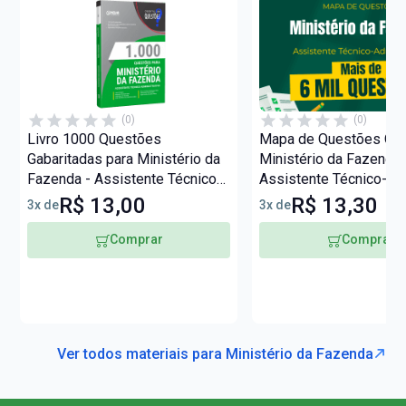
(0)
(0)
Livro 1000 Questões
Mapa de Questões Onli
Gabaritadas para Ministério da
Ministério da Fazenda 
Fazenda - Assistente Técnico
Assistente Técnico-
Administrativo (ATA)
Administrativo - 6 Mil
R$ 13,00
R$ 13,30
3x de
3x de
Comprar
Comprar
Ver todos materiais para Ministério da Fazenda