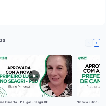
os
aine Pimenta - 1° Lugar - Seagri-DF
Nathalia Rufino - Pr