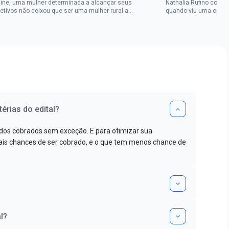
aine, uma mulher determinada a alcançar seus
Nathalia Rufino come
jetivos não deixou que ser uma mulher rural a
quando viu uma oport
pedisse.Aprovada em dois concurso...
Brasil, mesmo não co
érias do edital?
dos cobrados sem exceção. E para otimizar sua
s chances de ser cobrado, e o que tem menos chance de
l?