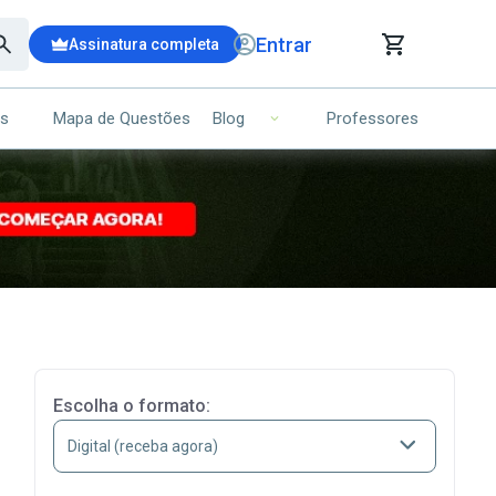
Entrar
Assinatura completa
is
Mapa de Questões
Professores
Blog
RRINHO DE COMPRAS
NS (00)
Ops!
Seu carrinho ainda está vazio.
Voltar para a loja
Escolha o formato: