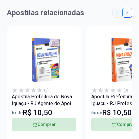
Apostilas relacionadas
(0)
(0)
Apostila Prefeitura de Nova
Apostila Prefeitura d
Iguaçu - RJ Agente de Apoio
Iguaçu - RJ Professor
à Inclusão
R$ 10,50
R$ 10,50
6x de
6x de
Comprar
Comprar