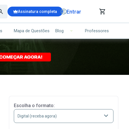
Entrar
Assinatura completa
is
Mapa de Questões
Professores
Blog
RRINHO DE COMPRAS
NS (00)
Ops!
Seu carrinho ainda está vazio.
Voltar para a loja
Escolha o formato: