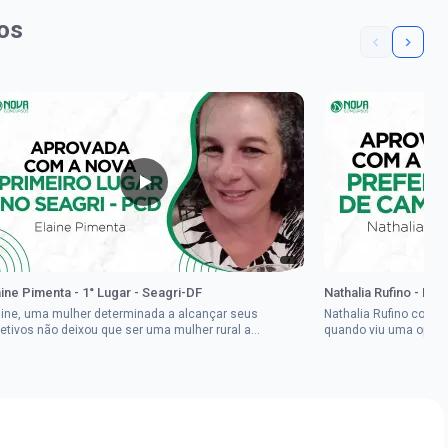
os
aine Pimenta - 1° Lugar - Seagri-DF
Nathalia Rufino - Pr
aine, uma mulher determinada a alcançar seus
Nathalia Rufino come
jetivos não deixou que ser uma mulher rural a
quando viu uma oport
pedisse.Aprovada em dois concurso...
Brasil, mesmo não co