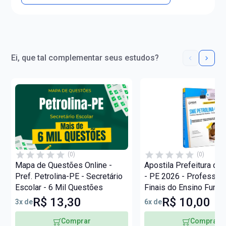
Ei, que tal complementar seus estudos?
(0)
(0)
Mapa de Questões Online -
Apostila Prefeitura de 
Pref. Petrolina-PE - Secretário
- PE 2026 - Professor
Escolar - 6 Mil Questões
Finais do Ensino Fund
Língua Portuguesa
R$ 13,30
R$ 10,00
3x de
6x de
Comprar
Comprar