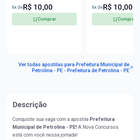
Professor de Anos Finais do
Professor de Anos Fi
R$ 10,00
R$ 10,00
6x de
6x de
Ensino Fundamental – Língua
Ensino Fundamental 
Portuguesa
Matemática
Comprar
Comprar
Ver todas apostilas para Prefeitura Municipal de
Petrolina - PE - Prefeitura de Petrolina - PE
Descrição
Conquiste sua vaga com a apostila
Prefeitura
Municipal de Petrolina - PE!
A Nova Concursos
está com você nessa jornada!