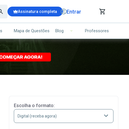
Entrar
Assinatura completa
is
Mapa de Questões
Professores
Blog
RRINHO DE COMPRAS
NS (00)
Ops!
Seu carrinho ainda está vazio.
Voltar para a loja
Escolha o formato: