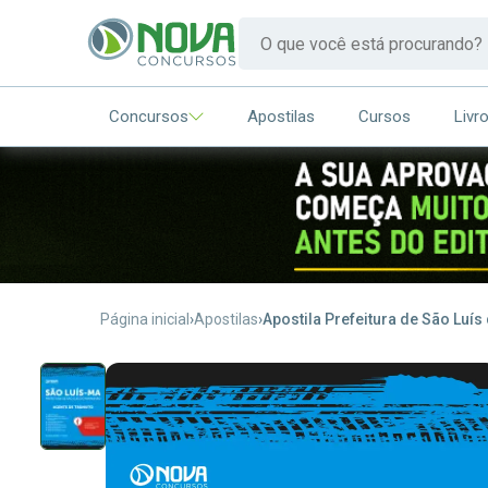
Concursos
Apostilas
Cursos
Livr
Página inicial
Apostilas
Apostila Prefeitura de São Luí