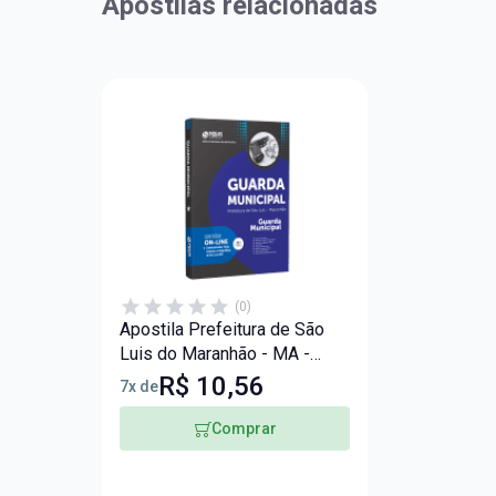
Apostilas relacionadas
(0)
Apostila Prefeitura de São
Luis do Maranhão - MA -
Guarda Municipal
R$ 10,56
7x de
Comprar