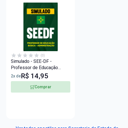
(0)
Simulado - SEE-DF -
Professor de Educação
Básica - Administração
R$ 14,95
2x de
Comprar