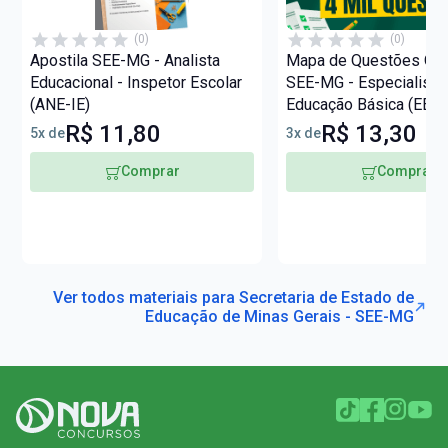
(0)
(0)
Apostila SEE-MG - Analista
Mapa de Questões Onli
Educacional - Inspetor Escolar
SEE-MG - Especialista
(ANE-IE)
Educação Básica (EEB) 
Questões
R$ 11,80
R$ 13,30
5x de
3x de
Comprar
Comprar
Ver todos materiais para Secretaria de Estado de
Educação de Minas Gerais - SEE-MG