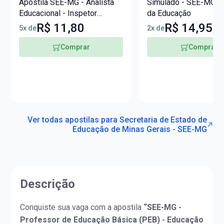
Apostila SEE-MG - Analista
Simulado - SEE-MG - 
Educacional - Inspetor
da Educação
Escolar (ANE-IE)
R$ 11,80
R$ 14,95
5x de
2x de
Comprar
Comprar
Ver todas apostilas para Secretaria de Estado de
Educação de Minas Gerais - SEE-MG
Descrição
Conquiste sua vaga com a apostila
“SEE-MG -
Professor de Educação Básica (PEB) - Educação