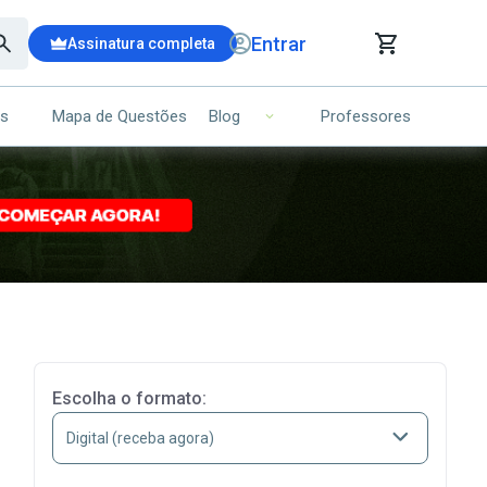
Entrar
Assinatura completa
is
Mapa de Questões
Professores
Blog
RRINHO DE COMPRAS
NS (00)
Ops!
Seu carrinho ainda está vazio.
Voltar para a loja
Escolha o formato: