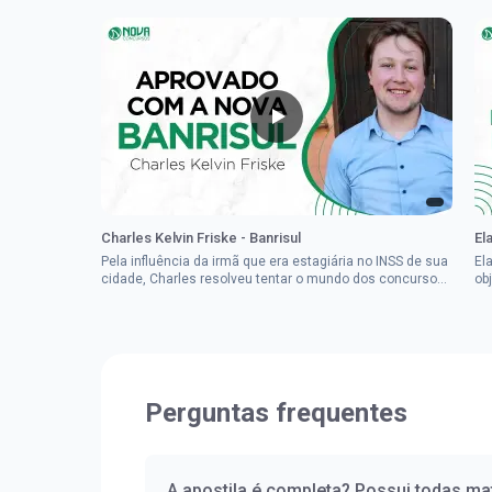
Charles Kelvin Friske - Banrisul
El
Pela influência da irmã que era estagiária no INSS de sua
El
cidade, Charles resolveu tentar o mundo dos concursos
ob
públicos, então co...
im
Perguntas frequentes
A apostila é completa? Possui todas mat