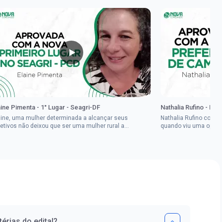
aine Pimenta - 1° Lugar - Seagri-DF
Nathalia Rufino - Pr
aine, uma mulher determinada a alcançar seus
Nathalia Rufino come
jetivos não deixou que ser uma mulher rural a
quando viu uma oport
pedisse.Aprovada em dois concurso...
Brasil, mesmo não co
érias do edital?