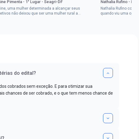
aine Pimenta - 1° Lugar - Seagri-DF
Nathalia Rufino - Pr
aine, uma mulher determinada a alcançar seus
Nathalia Rufino come
jetivos não deixou que ser uma mulher rural a
quando viu uma oport
pedisse.Aprovada em dois concurso...
Brasil, mesmo não co
érias do edital?
dos cobrados sem exceção. E para otimizar sua
s chances de ser cobrado, e o que tem menos chance de
l?