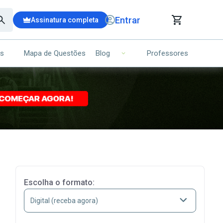
Entrar
Assinatura completa
is
Mapa de Questões
Professores
Blog
RRINHO DE COMPRAS
NS (00)
Ops!
Seu carrinho ainda está vazio.
Voltar para a loja
Escolha o formato: