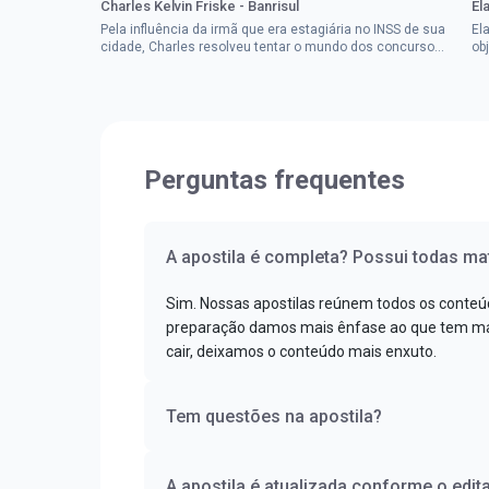
Charles Kelvin Friske - Banrisul
El
Pela influência da irmã que era estagiária no INSS de sua
El
cidade, Charles resolveu tentar o mundo dos concursos
ob
públicos, então co...
im
Perguntas frequentes
A apostila é completa? Possui todas mat
Sim. Nossas apostilas reúnem todos os conteú
preparação damos mais ênfase ao que tem mai
cair, deixamos o conteúdo mais enxuto.
Tem questões na apostila?
A apostila é atualizada conforme o edita