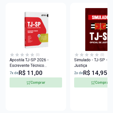
(0)
(0)
Apostila TJ-SP 2026 -
Simulado - TJ-SP - Ofi
Escrevente Técnico
Justiça
Judiciário
R$ 11,00
R$ 14,95
7x de
2x de
Comprar
Comprar