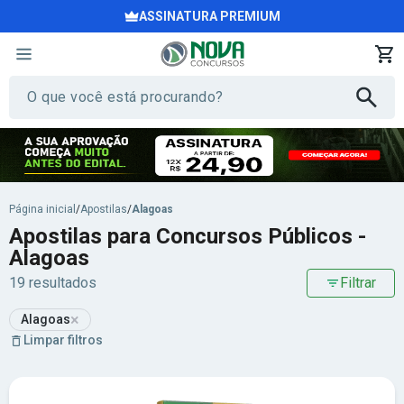
ASSINATURA PREMIUM
Página inicial
/
Apostilas
/
Alagoas
Apostilas para Concursos Públicos -
Alagoas
19 resultados
Filtrar
×
Alagoas
Limpar filtros