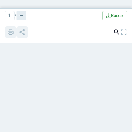
1
/
—
Baixar
Quem somos
Blog
Apostilas
Cursos grátis
Cursos
Notícias
Livros
Mapa de Questões
Concursos
Histórias de sucesso