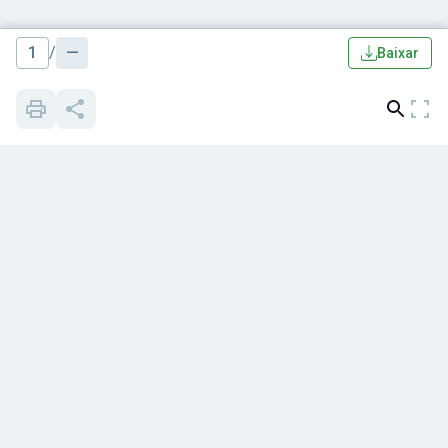
1
/
—
Baixar
Quem somos
Blog
Apostilas
Cursos grátis
Cursos
Notícias
Livros
Mapa de Questões
Concursos
Histórias de sucesso