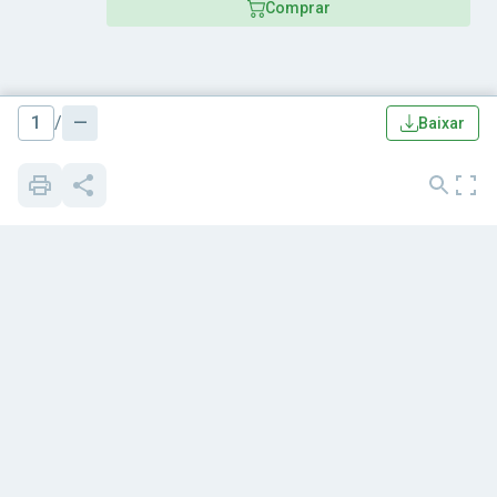
Comprar
1
/
—
Baixar
Quem somos
Blog
Apostilas
Cursos grátis
Cursos
Notícias