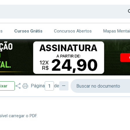
os
Cursos Grátis
Concursos Abertos
Mapas Menta
CA
ITE
Página
de
—
ixar
Página atual
ível carregar o PDF.