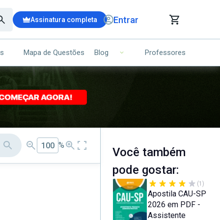
Entrar
Assinatura completa
is
Mapa de Questões
Professores
Blog
RRINHO DE COMPRAS
NS (00)
Ops!
Seu carrinho ainda está vazio.
Voltar para a loja
%
Zoom do documento
Você também
pode gostar:
(1)
Apostila CAU-SP
2026 em PDF -
Assistente