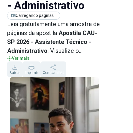
- Administrativo
Carregando páginas...
Leia gratuitamente uma amostra de
páginas da apostila
Apostila CAU-
SP 2026 - Assistente Técnico -
Administrativo
. Visualize o
Ver mais
conteúdo no Reader, baixe o PDF
ou navegue pelas páginas no celular
Baixar
Imprimir
Compartilhar
e no computador.