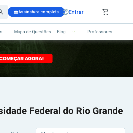
Entrar
Assinatura completa
is
Mapa de Questões
Professores
Blog
RRINHO DE COMPRAS
NS (00)
Ops!
Seu carrinho ainda está vazio.
Voltar para a loja
idade Federal do Rio Grande