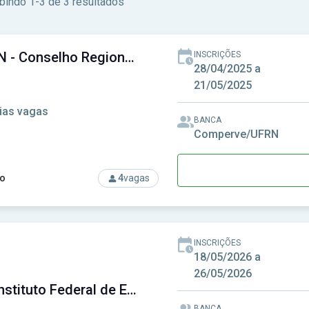
bindo 1-3 de 3 resultados
CREF-RN - Conselho Regional de Educação Física da 16ª Região
INSCRIÇÕES
 do Rio Grande do Norte
28/04/2025 a
21/05/2025
ias vagas
BANCA
Comperve/UFRN
o
4
vagas
rso: CREF-RN - Conselho Regional de Educação Física da 16ª R
INSCRIÇÕES
18/05/2026 a
26/05/2026
IFRN - Instituto Federal de Educação, Ciência e Tecnologia do Rio Grande do Norte
BANCA