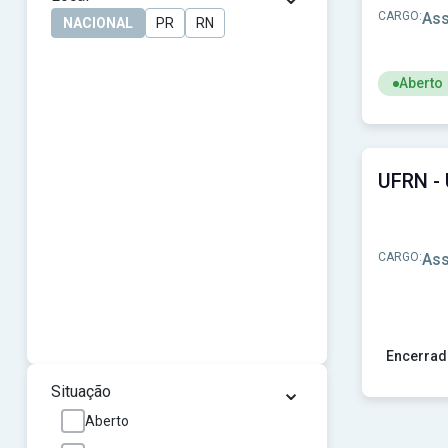
CARGO:
Ass
NACIONAL
PR
RN
Aberto
Ver concur
CARGO:
Ass
Encerrad
⌄
Ver concu
Situação
Aberto