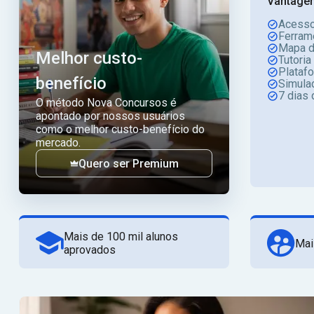
Vantagen
Acesso
Ferram
Mapa d
Melhor custo-
Tutoria
Plataf
benefício
Simula
7 dias 
O método Nova Concursos é
apontado por nossos usuários
como o melhor custo-benefício do
mercado.
Quero ser Premium
Mais de 100 mil alunos
Mai
aprovados