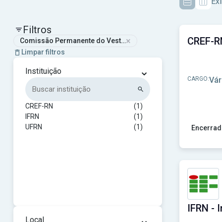
Exi
Filtros
×
Comissão Permanente do Vestibular da Universidade Federal
Limpar filtros
⌄
Instituição
CARGO:
Vár
CREF-RN
(1)
IFRN
(1)
UFRN
(1)
Encerrad
Ver concu
⌄
Local