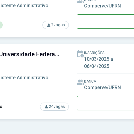
istente Administrativo
Comperve/UFRN
2
vagas
so: IFRN - Instituto Federal de Educação, Ciência e Tecnologia 
UFRN - Universidade Federal do Rio Grande do Norte
INSCRIÇÕES
10/03/2025 a
06/04/2025
istente Administrativo
BANCA
Comperve/UFRN
o
24
vagas
rso: UFRN - Universidade Federal do Rio Grande do Norte