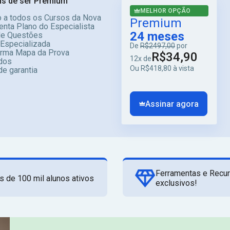
s de ser Premium
MELHOR OPÇÃO
 a todos os Cursos da Nova
Premium
enta Plano do Especialista
24 meses
e Questões
 Especializada
De
R$2497,00
por
orma Mapa da Prova
R$34,90
12x de
dos
Ou R$418,80 à vista
de garantia
Assinar agora
Ferramentas e Recu
s de 100 mil alunos ativos
exclusivos!