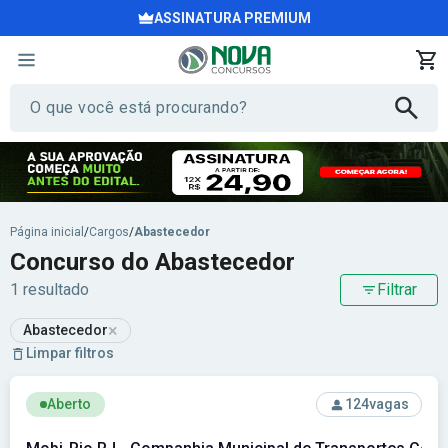
ASSINATURA PREMIUM
Página inicial
/
Cargos
/
Abastecedor
Concurso do Abastecedor
1 resultado
Filtrar
×
Abastecedor
Limpar filtros
Ver concurso: Mobi-Rio RJ - Companhia Municipal de Trans
Aberto
124
vagas