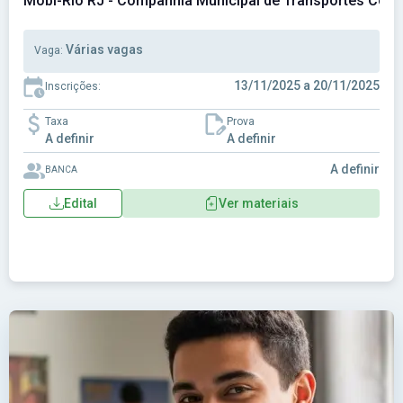
Mobi-Rio RJ - Companhia Municipal de Transportes Col
Várias vagas
Vaga:
13/11/2025 a 20/11/2025
Inscrições:
Taxa
Prova
A definir
A definir
A definir
BANCA
Edital
Ver materiais